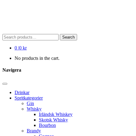
Search
Search
for:
0
|
0 kr
No products in the cart.
Navigera
Drinkar
Spritkategorier
Gin
Whisky
Irländsk Whiskey
Skotsk Whisky
Bourbon
Brandy