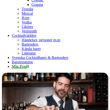
Cognac
Grappa
Tequila
Mezcal
Rom
Vodka
Likörer
Vermouth
Cocktailvärlden
Händelser, personer m.m
Bartenders
Kända barer
Litteratur
Svenska Cocktailbarer & Bartenders
Barutrustning
Min Profil