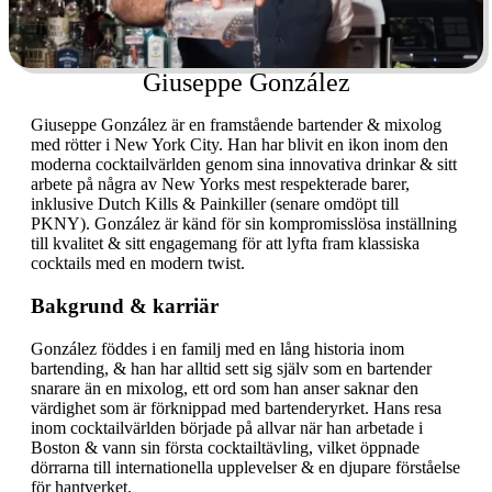
Giuseppe González
Giuseppe González är en framstående bartender & mixolog
med rötter i New York City. Han har blivit en ikon inom den
moderna cocktailvärlden genom sina innovativa drinkar & sitt
arbete på några av New Yorks mest respekterade barer,
inklusive Dutch Kills & Painkiller (senare omdöpt till
PKNY). González är känd för sin kompromisslösa inställning
till kvalitet & sitt engagemang för att lyfta fram klassiska
cocktails med en modern twist.
Bakgrund & karriär
González föddes i en familj med en lång historia inom
bartending, & han har alltid sett sig själv som en bartender
snarare än en mixolog, ett ord som han anser saknar den
värdighet som är förknippad med bartenderyrket. Hans resa
inom cocktailvärlden började på allvar när han arbetade i
Boston & vann sin första cocktailtävling, vilket öppnade
dörrarna till internationella upplevelser & en djupare förståelse
för hantverket.