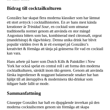
Bidrag till cocktailkulturen
González har skapat flera moderna klassiker som har lämnat
ett stort avtryck i cocktailhistorien. En av hans mest kända
kreationer är
Trinidad Sour
, en cocktail som utmanar
traditionella normer genom att använda en stor mängd
Angostura bitters som bas, kombinerad med citronsaft, orgeat
(mandelsirap) & rågwhiskey. Denna unika drink har blivit
populär världen över & är ett exempel på González’s
kreativitet & förmåga att tänja på gränserna för vad en cocktail
kan vara.
Hans arbete på barer som Dutch Kills & Painkiller i New
York har också spelat en central roll i att forma den moderna
cocktailkulturen, särskilt inom tiki-genren. Genom att använda
färska ingredienser & noggrant balanserade smaker har han
hjälpt till att återuppliva & modernisera tiki-drinkar som
tidigare hade fallit ur mode.
Sammanfattning
Giuseppe González har haft en djupgående inverkan på den
moderna cocktailscenen genom sin förmåga att skapa