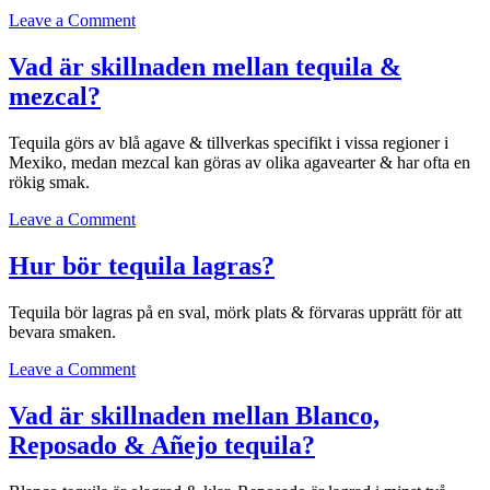
on
Leave a Comment
Kan
jag
Vad är skillnaden mellan tequila &
använda
mezcal?
tequila
i
matlagning?
Tequila görs av blå agave & tillverkas specifikt i vissa regioner i
Mexiko, medan mezcal kan göras av olika agavearter & har ofta en
rökig smak.
on
Leave a Comment
Vad
är
Hur bör tequila lagras?
skillnaden
mellan
Tequila bör lagras på en sval, mörk plats & förvaras upprätt för att
tequila
bevara smaken.
&
mezcal?
on
Leave a Comment
Hur
bör
Vad är skillnaden mellan Blanco,
tequila
Reposado & Añejo tequila?
lagras?