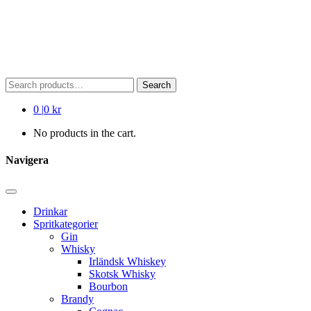
Search
Search
for:
0
|
0 kr
No products in the cart.
Navigera
Drinkar
Spritkategorier
Gin
Whisky
Irländsk Whiskey
Skotsk Whisky
Bourbon
Brandy