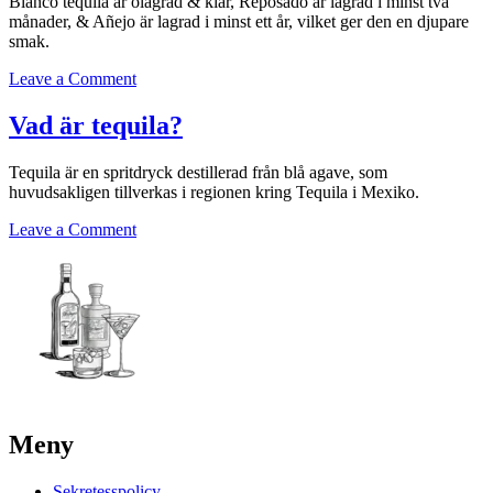
Blanco tequila är olagrad & klar, Reposado är lagrad i minst två
månader, & Añejo är lagrad i minst ett år, vilket ger den en djupare
smak.
on
Leave a Comment
Vad
är
Vad är tequila?
skillnaden
mellan
Tequila är en spritdryck destillerad från blå agave, som
Blanco,
huvudsakligen tillverkas i regionen kring Tequila i Mexiko.
Reposado
&
on
Leave a Comment
Añejo
Vad
tequila?
är
tequila?
Meny
Sekretesspolicy