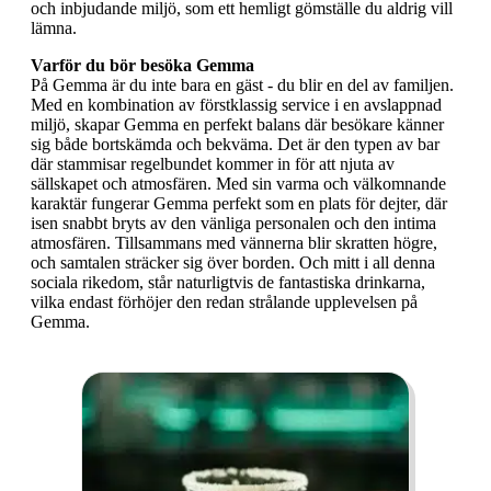
och inbjudande miljö, som ett hemligt gömställe du aldrig vill
lämna.
Varför du bör besöka Gemma
På Gemma är du inte bara en gäst - du blir en del av familjen.
Med en kombination av förstklassig service i en avslappnad
miljö, skapar Gemma en perfekt balans där besökare känner
sig både bortskämda och bekväma. Det är den typen av bar
där stammisar regelbundet kommer in för att njuta av
sällskapet och atmosfären. Med sin varma och välkomnande
karaktär fungerar Gemma perfekt som en plats för dejter, där
isen snabbt bryts av den vänliga personalen och den intima
atmosfären. Tillsammans med vännerna blir skratten högre,
och samtalen sträcker sig över borden. Och mitt i all denna
sociala rikedom, står naturligtvis de fantastiska drinkarna,
vilka endast förhöjer den redan strålande upplevelsen på
Gemma.