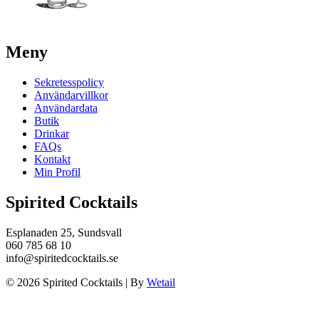
Meny
Sekretesspolicy
Användarvillkor
Användardata
Butik
Drinkar
FAQs
Kontakt
Min Profil
Spirited Cocktails
Esplanaden 25, Sundsvall
060 785 68 10
info@spiritedcocktails.se
© 2026 Spirited Cocktails
|
By
Wetail