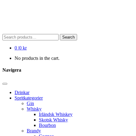
Search
Search
for:
0
|
0 kr
No products in the cart.
Navigera
Drinkar
Spritkategorier
Gin
Whisky
Irländsk Whiskey
Skotsk Whisky
Bourbon
Brandy