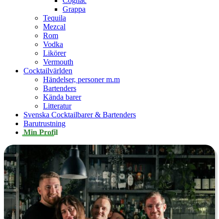
Cognac
Grappa
Tequila
Mezcal
Rom
Vodka
Likörer
Vermouth
Cocktailvärlden
Händelser, personer m.m
Bartenders
Kända barer
Litteratur
Svenska Cocktailbarer & Bartenders
Barutrustning
Min Profil