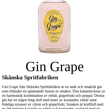
Gin Grape
Skånska Spritfabriken
Gin Grape från Skånska Spritfabriken är en unik och smakrik gin
som erbjuder en spännande fusion av smaker. Den kännetecknas av
en harmonisk kombination av enbär, grapefrukt och peppar. Denna
gin har en något örtig doft med toner av koriander, enbär samt
fruktiga nyanser av citron och grapefrukt. Smaken är kraftfull med
en lätt pepprig karaktär av enbär och koriander, avslutad med en