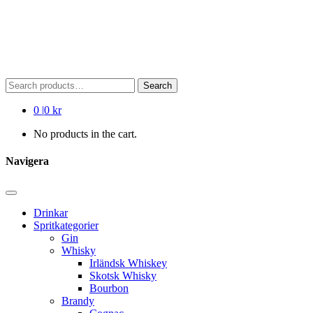
Search
Search
for:
0
|
0 kr
No products in the cart.
Navigera
Drinkar
Spritkategorier
Gin
Whisky
Irländsk Whiskey
Skotsk Whisky
Bourbon
Brandy