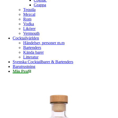
Cognac
Grappa
Tequila
Mezcal
Rom
Vodka
Likörer
Vermouth
Cocktailvärlden
Händelser, personer m.m
Bartenders
Kända barer
Litteratur
Svenska Cocktailbarer & Bartenders
Barutrustning
Min Profil