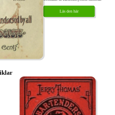
Läs den här
iklar