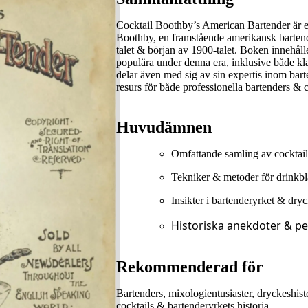
Cocktail Boothby’s American Bartender är en
Boothby, en framstående amerikansk bartend
talet & början av 1900-talet. Boken innehål
populära under denna era, inklusive både kl
delar även med sig av sin expertis inom barte
resurs för både professionella bartenders & c
Huvudämnen
Omfattande samling av cocktailr
Tekniker & metoder för drinkb
Insikter i bartenderyrket & dry
Historiska anekdoter & pe
Rekommenderad för
Bartenders, mixologientusiaster, dryckeshisto
cocktails & bartenderyrkets historia.