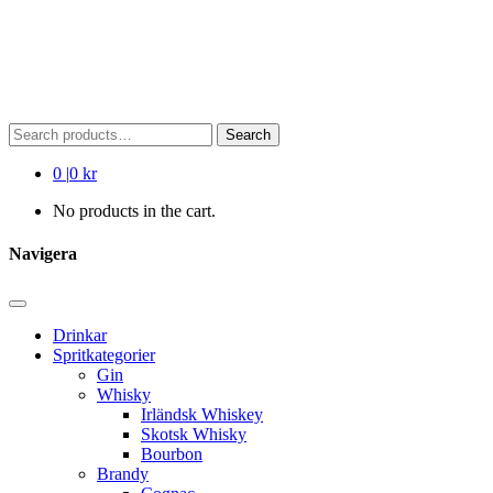
Search
Search
for:
0
|
0 kr
No products in the cart.
Navigera
Drinkar
Spritkategorier
Gin
Whisky
Irländsk Whiskey
Skotsk Whisky
Bourbon
Brandy