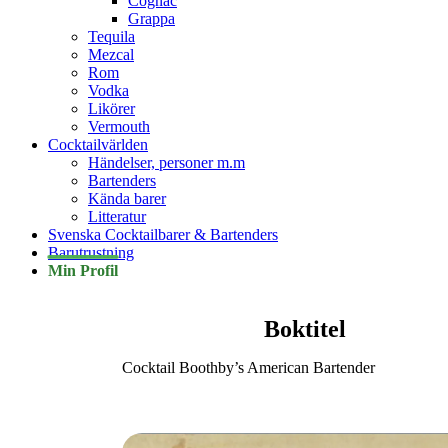
Cognac
Grappa
Tequila
Mezcal
Rom
Vodka
Likörer
Vermouth
Cocktailvärlden
Händelser, personer m.m
Bartenders
Kända barer
Litteratur
Svenska Cocktailbarer & Bartenders
Barutrustning
Min Profil
Boktitel
Cocktail Boothby’s American Bartender