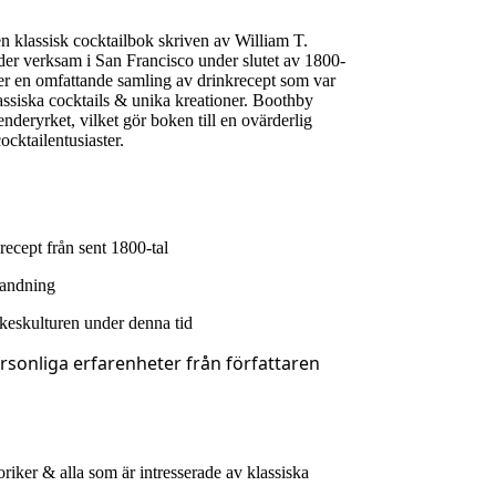
 klassisk cocktailbok skriven av William T.
er verksam i San Francisco under slutet av 1800-
ler en omfattande samling av drinkrecept som var
assiska cocktails & unika kreationer. Boothby
nderyrket, vilket gör boken till en ovärderlig
ocktailentusiaster.
ecept från sent 1800-tal
landning
ckeskulturen under denna tid
rsonliga erfarenheter från författaren
riker & alla som är intresserade av klassiska