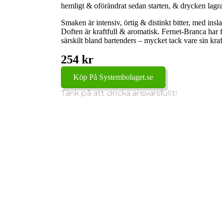
hemligt & oförändrat sedan starten, & drycken lagra
Smaken är intensiv, örtig & distinkt bitter, med ins
Doften är kraftfull & aromatisk. Fernet-Branca har f
särskilt bland bartenders – mycket tack vare sin kraf
254 kr
Köp På Systembolaget.se
Tänk på att dricka ansvarsfullt!