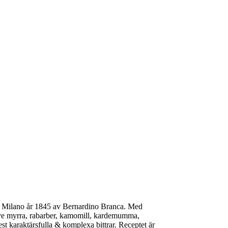
s i Milano år 1845 av Bernardino Branca. Med
sive myrra, rabarber, kamomill, kardemumma,
st karaktärsfulla & komplexa bittrar. Receptet är