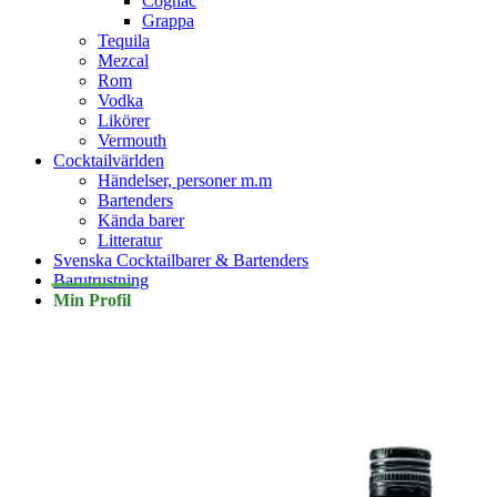
Cognac
Grappa
Tequila
Mezcal
Rom
Vodka
Likörer
Vermouth
Cocktailvärlden
Händelser, personer m.m
Bartenders
Kända barer
Litteratur
Svenska Cocktailbarer & Bartenders
Barutrustning
Min Profil