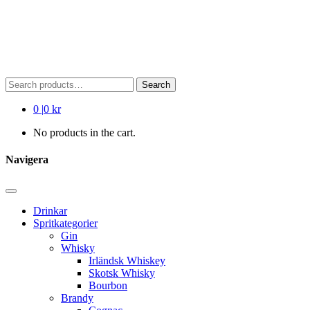
Search
Search
for:
0
|
0 kr
No products in the cart.
Navigera
Drinkar
Spritkategorier
Gin
Whisky
Irländsk Whiskey
Skotsk Whisky
Bourbon
Brandy