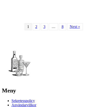
1
2
3
…
8
Next »
Meny
Sekretesspolicy
Användarvillkor