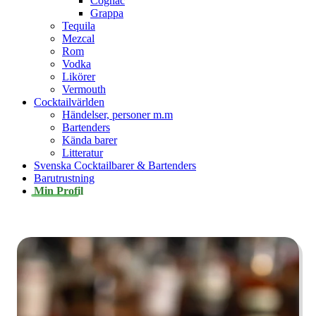
Cognac
Grappa
Tequila
Mezcal
Rom
Vodka
Likörer
Vermouth
Cocktailvärlden
Händelser, personer m.m
Bartenders
Kända barer
Litteratur
Svenska Cocktailbarer & Bartenders
Barutrustning
Min Profil