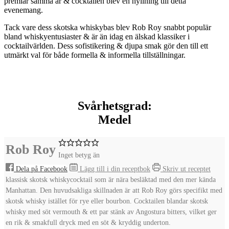
premiär samma år & cocktailen blev en hyllning till detta
evenemang.
Tack vare dess skotska whiskybas blev Rob Roy snabbt populär
bland whiskyentusiaster & är än idag en älskad klassiker i
cocktailvärlden. Dess sofistikering & djupa smak gör den till ett
utmärkt val för både formella & informella tillställningar.
Svårhetsgrad:
Medel
Rob Roy
Inget betyg än
Dela på Facebook
Lägg till i din receptbok
Skriv ut receptet
klassisk skotsk whiskycocktail som är nära besläktad med den mer kända
Manhattan. Den huvudsakliga skillnaden är att Rob Roy görs specifikt med
skotsk whisky istället för rye eller bourbon. Cocktailen blandar skotsk
whisky med söt vermouth & ett par stänk av Angostura bitters, vilket ger
en rik & smakfull dryck med en söt & kryddig underton.