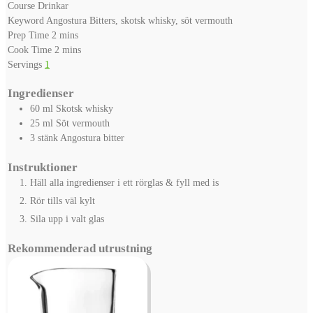
Course
Drinkar
Keyword
Angostura Bitters, skotsk whisky, söt vermouth
minutes
Prep Time
2
mins
minutes
Cook Time
2
mins
Servings
1
Ingredienser
60
ml
Skotsk whisky
25
ml
Söt vermouth
3
stänk
Angostura bitter
Instruktioner
Häll alla ingredienser i ett rörglas & fyll med is
Rör tills väl kylt
Sila upp i valt glas
Rekommenderad utrustning