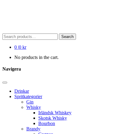
Search
Search
for:
0
|
0 kr
No products in the cart.
Navigera
Drinkar
Spritkategorier
Gin
Whisky
Irländsk Whiskey
Skotsk Whisky
Bourbon
Brandy