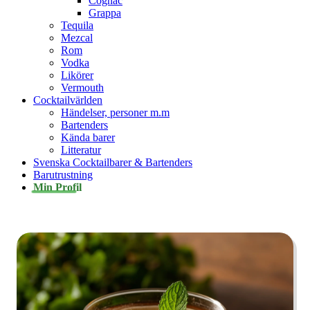
Cognac
Grappa
Tequila
Mezcal
Rom
Vodka
Likörer
Vermouth
Cocktailvärlden
Händelser, personer m.m
Bartenders
Kända barer
Litteratur
Svenska Cocktailbarer & Bartenders
Barutrustning
Min Profil