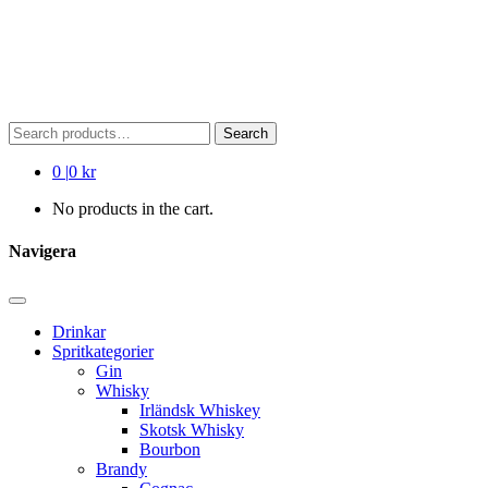
Search
Search
for:
0
|
0 kr
No products in the cart.
Navigera
Drinkar
Spritkategorier
Gin
Whisky
Irländsk Whiskey
Skotsk Whisky
Bourbon
Brandy