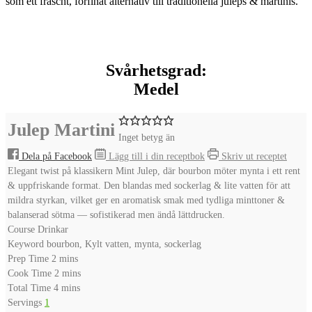
som ett fräscht, förfinat alternativ till traditionella juleps & martinis.
Svårhetsgrad:
Medel
Julep Martini
Inget betyg än
Dela på Facebook
Lägg till i din receptbok
Skriv ut receptet
Elegant twist på klassikern Mint Julep, där bourbon möter mynta i ett rent
& uppfriskande format. Den blandas med sockerlag & lite vatten för att
mildra styrkan, vilket ger en aromatisk smak med tydliga minttoner &
balanserad sötma — sofistikerad men ändå lättdrucken.
Course
Drinkar
Keyword
bourbon, Kylt vatten, mynta, sockerlag
minutes
Prep Time
2
mins
minutes
Cook Time
2
mins
minutes
Total Time
4
mins
Servings
1