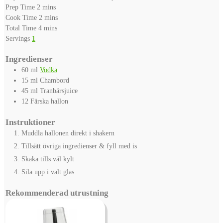
minutes
Prep Time
2
mins
minutes
Cook Time
2
mins
minutes
Total Time
4
mins
Servings
1
Ingredienser
60
ml
Vodka
15
ml
Chambord
45
ml
Tranbärsjuice
12
Färska hallon
Instruktioner
Muddla hallonen direkt i shakern
Tillsätt övriga ingredienser & fyll med is
Skaka tills väl kylt
Sila upp i valt glas
Rekommenderad utrustning