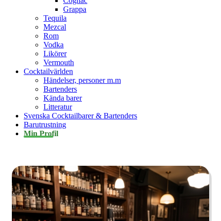
Cognac
Grappa
Tequila
Mezcal
Rom
Vodka
Likörer
Vermouth
Cocktailvärlden
Händelser, personer m.m
Bartenders
Kända barer
Litteratur
Svenska Cocktailbarer & Bartenders
Barutrustning
Min Profil