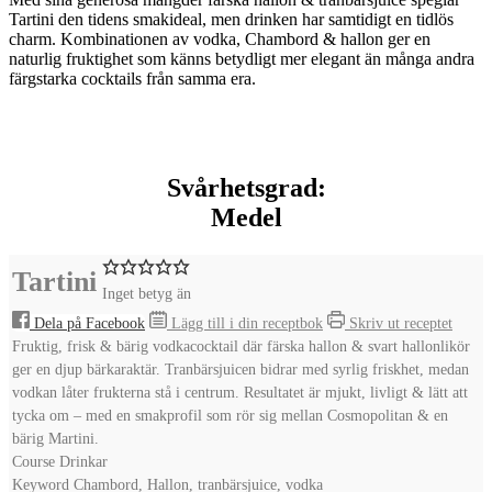
Tartini den tidens smakideal, men drinken har samtidigt en tidlös
charm. Kombinationen av vodka, Chambord & hallon ger en
naturlig fruktighet som känns betydligt mer elegant än många andra
färgstarka cocktails från samma era.
Svårhetsgrad:
Medel
Tartini
Inget betyg än
Dela på Facebook
Lägg till i din receptbok
Skriv ut receptet
Fruktig, frisk & bärig vodkacocktail där färska hallon & svart hallonlikör
ger en djup bärkaraktär. Tranbärsjuicen bidrar med syrlig friskhet, medan
vodkan låter frukterna stå i centrum. Resultatet är mjukt, livligt & lätt att
tycka om – med en smakprofil som rör sig mellan Cosmopolitan & en
bärig Martini.
Course
Drinkar
Keyword
Chambord, Hallon, tranbärsjuice, vodka