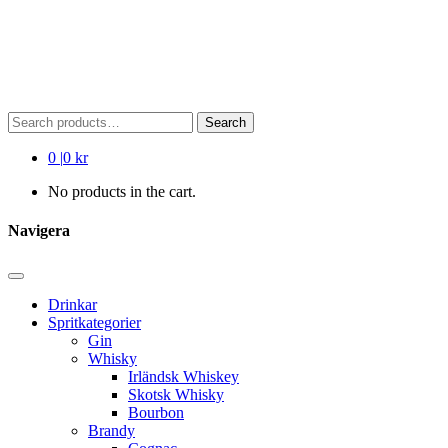
Search
Search
for:
0
|
0 kr
No products in the cart.
Navigera
Drinkar
Spritkategorier
Gin
Whisky
Irländsk Whiskey
Skotsk Whisky
Bourbon
Brandy