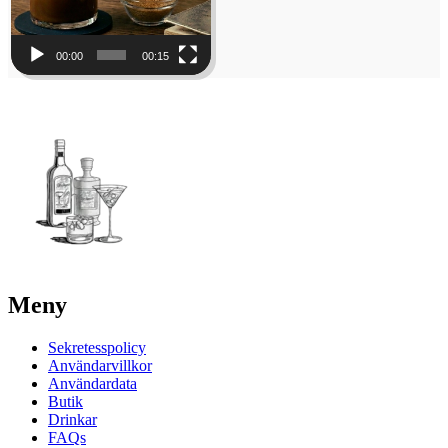
00:00
00:15
Meny
Sekretesspolicy
Användarvillkor
Användardata
Butik
Drinkar
FAQs