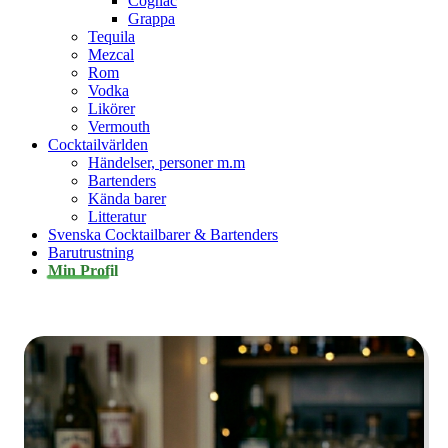
Cognac
Grappa
Tequila
Mezcal
Rom
Vodka
Likörer
Vermouth
Cocktailvärlden
Händelser, personer m.m
Bartenders
Kända barer
Litteratur
Svenska Cocktailbarer & Bartenders
Barutrustning
Min Profil