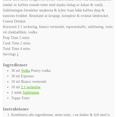
rundar av kaffets rostade toner med mjuka inslag av kakao & vanilj.
Saltlösningen förstärker smakerna & lyfter fram både kaffets djup &
tonicens friskhet. Resultatet är krispigt, komplext & oväntat lättdrucket.
Course
Drinkar
Keyword
2:1 sockerlag, bianco vermouth, espressokaffe, saltlösning, tonic,
vit chokladlikör, vodka
minutes
Prep Time
2
mins
minutes
Cook Time
2
mins
minutes
Total Time
4
mins
Servings
1
Ingredienser
30
ml
Vodka
Poetry vodka
30
ml
Espresso
10
ml
Bianco vermouth
10
ml
2:1 sockerlag
2
stänk
Saltlösning
Toppa
Tonic
Instruktioner
Kombinera alla ingredienser, utom tonic, i en shaker & fyll med is