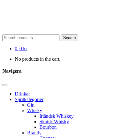
Search
Search
for:
0
|
0 kr
No products in the cart.
Navigera
Drinkar
Spritkategorier
Gin
Whisky
Irländsk Whiskey
Skotsk Whisky
Bourbon
Brandy