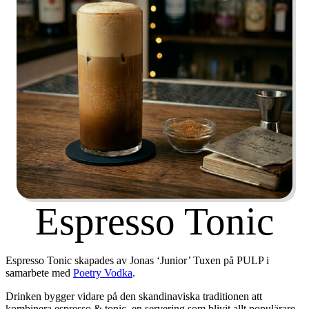
Espresso Tonic
Espresso Tonic skapades av
Jonas ‘Junior’ Tuxen
på PULP i
samarbete med
Poetry Vodka
.
Drinken bygger vidare på den skandinaviska traditionen att
kombinera espresso & tonic, en servering som blivit allt populärare