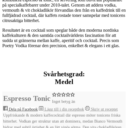
på specialkaffebarer under 2010-talet. Genom att addera vodka,
vermouth & vit chokladlikör förvandlas den från en kaffedrink till en
fullfjädrad cocktail, där kaffets rostade toner samspelar med tonicens
citrusaktiga bitterhet.
Resultatet är en cocktail som speglar både den moderna nordiska
kaffekulturen & den samtida cocktailvärldens fascination för att
sudda ut gränserna mellan kaffe, aperitif och cocktail. Precis som
Poetry Vodka förenar den precision, enkelhet & elegans i ett glas.
Svårhetsgrad:
Medel
Espresso Tonic
Inget betyg än
Dela på Facebook
Lägg till i din receptbok
Skriv ut receptet
Uppfriskande & modern kaffecocktail där espresso möter tonicens friska
bitterhet. Vodkan ger struktur utan att dominera, medan Bianco Vermouth
bidrar med subtil örtighet & en lätt vinös sötma. Den vita chokladlikören