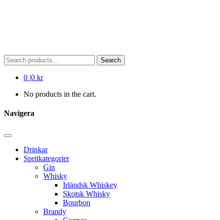
Search
Search
for:
0
|
0 kr
No products in the cart.
Navigera
Drinkar
Spritkategorier
Gin
Whisky
Irländsk Whiskey
Skotsk Whisky
Bourbon
Brandy