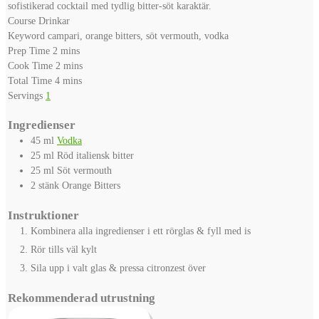
sofistikerad cocktail med tydlig bitter-söt karaktär.
Course
Drinkar
Keyword
campari, orange bitters, söt vermouth, vodka
minutes
Prep Time
2
mins
minutes
Cook Time
2
mins
minutes
Total Time
4
mins
Servings
1
Ingredienser
45
ml
Vodka
25
ml
Röd italiensk bitter
25
ml
Söt vermouth
2
stänk
Orange Bitters
Instruktioner
Kombinera alla ingredienser i ett rörglas & fyll med is
Rör tills väl kylt
Sila upp i valt glas & pressa citronzest över
Rekommenderad utrustning