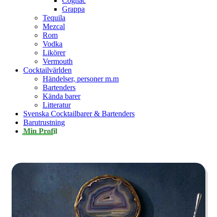
Cognac
Grappa
Tequila
Mezcal
Rom
Vodka
Likörer
Vermouth
Cocktailvärlden
Händelser, personer m.m
Bartenders
Kända barer
Litteratur
Svenska Cocktailbarer & Bartenders
Barutrustning
Min Profil