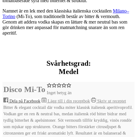
tomatbaserade syra med bitterhet & struktur.
Namnet är en lek med den klassiska italienska cocktailen
Milano–
Torino
(Mi-To), som traditionellt består av bitter & vermouth.
Genom att addera vodka skapas en lättare & mer neutral bas som
gör drinken mer anpassad för matmatchning snarare än som ren
aperitif.
Svårhetsgrad:
Medel
Disco Mi-To
Inget betyg än
Dela på Facebook
Lägg till i din receptbok
Skriv ut receptet
Bitter & elegant cocktail där vodka möter klassisk italiensk aperitivoprofil.
Vodkan ger en ren & neutral bas, medan italiensk röd bitter bidrar med
tydlig bitterhet & apelsintoner. Söt vermouth tillför kryddig, vinös rondör
som mjukar upp strukturen. Orange bitters förstärker citrusdjupet &
citronzesten ger ett friskt aromatiskt lyft. Resultatet är en balanserad &