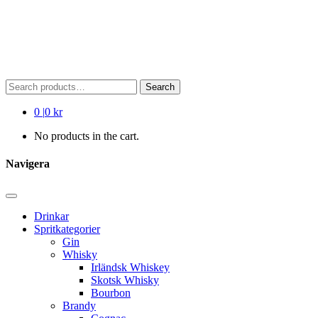
Search
Search
for:
0
|
0 kr
No products in the cart.
Navigera
Drinkar
Spritkategorier
Gin
Whisky
Irländsk Whiskey
Skotsk Whisky
Bourbon
Brandy