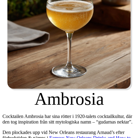
Ambrosia
Cocktailen
Ambrosia
har sina rötter i 1920-talets cocktailkultur, där
den tog inspiration från sitt mytologiska namn – “gudarnas nektar”.
Den plockades upp vid New Orleans restaurang Arnaud’s efter
förbudstiden & nämns i
Famous New Orleans Drinks and How to