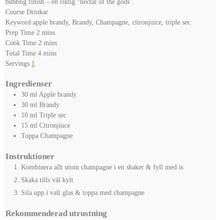
bubblig finish – en riktig “nectar of the gods”.
Course
Drinkar
Keyword
apple brandy, Brandy, Champagne, citronjuice, triple sec
minutes
Prep Time
2
mins
minutes
Cook Time
2
mins
minutes
Total Time
4
mins
Servings
1
Ingredienser
30
ml
Apple brandy
30
ml
Brandy
10
ml
Triple sec
15
ml
Citronjiuce
Toppa
Champagne
Instruktioner
Kombinera allt utom champagne i en shaker & fyll med is
Skaka tills väl kylt
Sila upp i valt glas & toppa med champagne
Rekommenderad utrustning