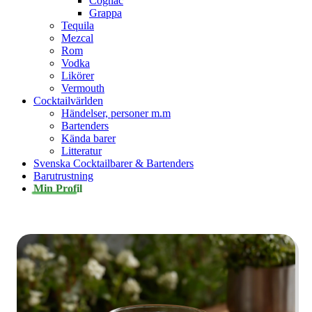
Cognac
Grappa
Tequila
Mezcal
Rom
Vodka
Likörer
Vermouth
Cocktailvärlden
Händelser, personer m.m
Bartenders
Kända barer
Litteratur
Svenska Cocktailbarer & Bartenders
Barutrustning
Min Profil