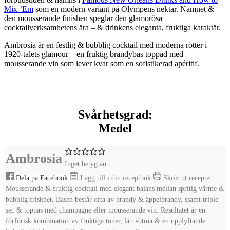
Mix ’Em
som en modern variant på Olympens nektar. Namnet &
den mousserande finishen speglar den glamorösa
cocktailverksamhetens ära – & drinkens eleganta, fruktiga karaktär.
Ambrosia
är en festlig & bubblig cocktail med moderna rötter i
1920-talets glamour – en fruktig brandybas toppad med
mousserande vin som lever kvar som en sofistikerad apéritif.
Svårhetsgrad:
Medel
Ambrosia
Inget betyg än
Dela på Facebook
Lägg till i din receptbok
Skriv ut receptet
Mousserande & fruktig cocktail med elegant balans mellan spritig värme &
bubblig friskhet. Basen består ofta av brandy & äppelbrandy, ssamt triple
sec & toppas med champagne eller mousserande vin. Resultatet är en
förförisk kombination av fruktiga toner, lätt sötma & en upplyftande