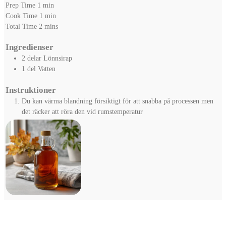
minute
Prep Time
1
min
minute
Cook Time
1
min
minutes
Total Time
2
mins
Ingredienser
2
delar
Lönnsirap
1
del
Vatten
Instruktioner
Du kan värma blandning försiktigt för att snabba på processen men
det räcker att röra den vid rumstemperatur