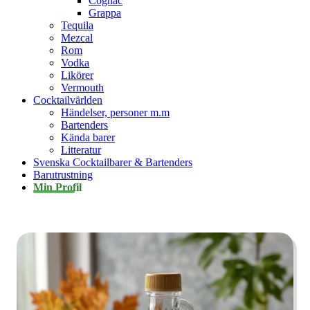
Cognac
Grappa
Tequila
Mezcal
Rom
Vodka
Likörer
Vermouth
Cocktailvärlden
Händelser, personer m.m
Bartenders
Kända barer
Litteratur
Svenska Cocktailbarer & Bartenders
Barutrustning
Min Profil