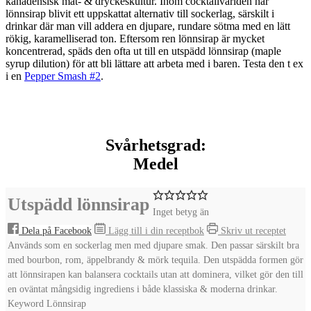
kanadensisk mat- & dryckeskultur. Inom cocktailvärlden har
lönnsirap blivit ett uppskattat alternativ till sockerlag, särskilt i
drinkar där man vill addera en djupare, rundare sötma med en lätt
rökig, karamelliserad ton. Eftersom ren lönnsirap är mycket
koncentrerad, späds den ofta ut till en
utspädd lönnsirap
(maple
syrup dilution) för att bli lättare att arbeta med i baren. Testa den t ex
i en
Pepper Smash #2
.
Svårhetsgrad:
Medel
Utspädd lönnsirap
Inget betyg än
Dela på Facebook
Lägg till i din receptbok
Skriv ut receptet
Används som en sockerlag men med djupare smak. Den passar särskilt bra
med bourbon, rom, äppelbrandy & mörk tequila. Den utspädda formen gör
att lönnsirapen kan balansera cocktails utan att dominera, vilket gör den till
en oväntat mångsidig ingrediens i både klassiska & moderna drinkar.
Keyword
Lönnsirap