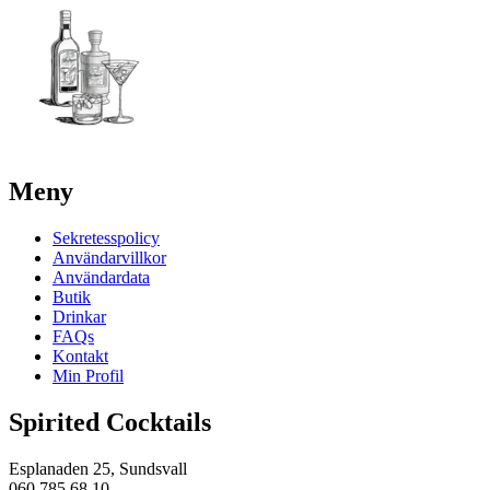
Meny
Sekretesspolicy
Användarvillkor
Användardata
Butik
Drinkar
FAQs
Kontakt
Min Profil
Spirited Cocktails
Esplanaden 25, Sundsvall
060 785 68 10