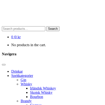
Search
Search
for:
0
|
0 kr
No products in the cart.
Navigera
Drinkar
Spritkategorier
Gin
Whisky
Irländsk Whiskey
Skotsk Whisky
Bourbon
Brandy