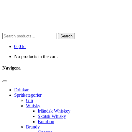
Search
Search
for:
0
|
0 kr
No products in the cart.
Navigera
Drinkar
Spritkategorier
Gin
Whisky
Irländsk Whiskey
Skotsk Whisky
Bourbon
Brandy