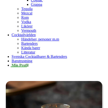
Cognac
Grappa
Tequila
Mezcal
Rom
Vodka
Likörer
Vermouth
Cocktailvärlden
Händelser, personer m.m
Bartenders
Kända barer
Litteratur
Svenska Cocktailbarer & Bartenders
Barutrustning
Min Profil