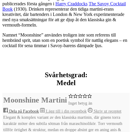
publicerades första gången i
Harry Craddocks
The Savoy Cocktail
Book
(1930)
. Drinken representerar den tidiga martini-erans
kreativitet, där bartenders i London & New York experimenterade
med nya smaksättningar för att ge djup åt den klassiska gin &
vermouth-formeln.
Namnet “Moonshine” användes troligen inte som referens till
hembränd sprit, utan som en poetisk symbol för nattlig elegans – en
cocktail för sena timmar i Savoy-barens dämpade ljus.
Svårhetsgrad:
Medel
Moonshine Martini
Inget betyg än
Dela på Facebook
Lägg till i din receptbok
Skriv ut receptet
Elegant & komplex variant av den klassiska martinin, där ginens torra
karaktär möter den subtila sötman från maraschinolikör. Torr vermouth
tillför örtighet & struktur, medan en droppe absint ger en aning anis &