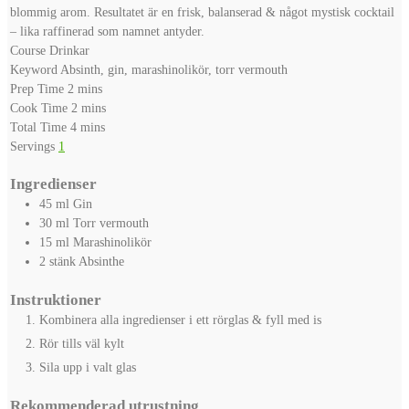
blommig arom. Resultatet är en frisk, balanserad & något mystisk cocktail
– lika raffinerad som namnet antyder.
Course
Drinkar
Keyword
Absinth, gin, marashinolikör, torr vermouth
minutes
Prep Time
2
mins
minutes
Cook Time
2
mins
minutes
Total Time
4
mins
Servings
1
Ingredienser
45
ml
Gin
30
ml
Torr vermouth
15
ml
Marashinolikör
2
stänk
Absinthe
Instruktioner
Kombinera alla ingredienser i ett rörglas & fyll med is
Rör tills väl kylt
Sila upp i valt glas
Rekommenderad utrustning