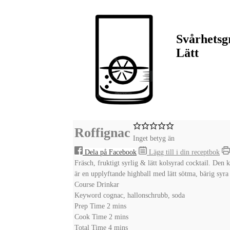
Svårhetsg
Lätt
Roffignac
Inget betyg än
Dela på Facebook
Lägg till i din receptbok
Fräsch, fruktigt syrlig & lätt kolsyrad cocktail. De
är en upplyftande highball med lätt sötma, bärig syra
Course
Drinkar
Keyword
cognac, hallonschrubb, soda
minutes
Prep Time
2
mins
minutes
Cook Time
2
mins
minutes
Total Time
4
mins