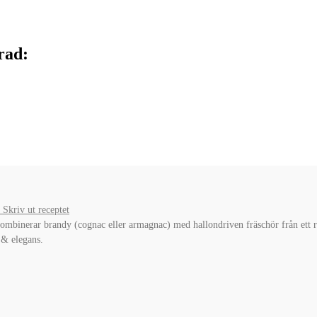
rad:
Skriv ut receptet
n kombinerar brandy (cognac eller armagnac) med hallondriven fräschör från ett 
 & elegans.