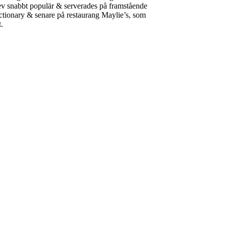
lev snabbt populär & serverades på framstående
tionary & senare på restaurang Maylie’s, som
.