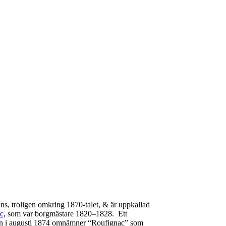
ns
, troligen omkring 1870-talet, & är uppkallad
c
, som var borgmästare 1820–1828. Ett
in i augusti 1874 omnämner “Roufignac” som