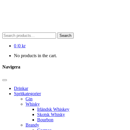
Search
Search
for:
0
|
0 kr
No products in the cart.
Navigera
Drinkar
Spritkategorier
Gin
Whisky
Irländsk Whiskey
Skotsk Whisky
Bourbon
Brandy