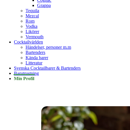
Cognac
Grappa
Tequila
Mezcal
Rom
Vodka
Likörer
Vermouth
Cocktailvärlden
Händelser, personer m.m
Bartenders
Kända barer
Litteratur
Svenska Cocktailbarer & Bartenders
Barutrustning
Min Profil