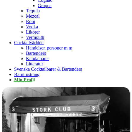
Cognac
Grappa
Tequila
Mezcal
Rom
Vodka
Likörer
Vermouth
Cocktailvärlden
Händelser, personer m.m
Bartenders
Kända barer
Litteratur
Svenska Cocktailbarer & Bartenders
Barutrustning
Min Profil