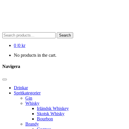
Search
Search
for:
0
|
0 kr
No products in the cart.
Navigera
Drinkar
Spritkategorier
Gin
Whisky
Irländsk Whiskey
Skotsk Whisky
Bourbon
Brandy