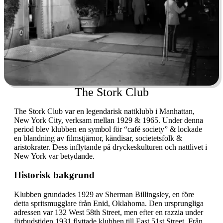
The Stork Club
The Stork Club var en legendarisk nattklubb i Manhattan,
New York City, verksam mellan 1929 & 1965. Under denna
period blev klubben en symbol för “café society” & lockade
en blandning av filmstjärnor, kändisar, societetsfolk &
aristokrater. Dess inflytande på dryckeskulturen och nattlivet i
New York var betydande.
Historisk bakgrund
Klubben grundades 1929 av Sherman Billingsley, en före
detta spritsmugglare från Enid, Oklahoma. Den ursprungliga
adressen var 132 West 58th Street, men efter en razzia under
förbudstiden 1931 flyttade klubben till East 51st Street. Från