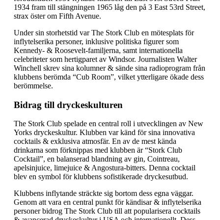
1934 fram till stängningen 1965 låg den på 3 East 53rd Street,
strax öster om Fifth Avenue.
Under sin storhetstid var The Stork Club en mötesplats för
inflytelserika personer, inklusive politiska figurer som
Kennedy- & Roosevelt-familjerna, samt internationella
celebriteter som hertigparet av Windsor. Journalisten Walter
Winchell skrev sina kolumner & sände sina radioprogram från
klubbens berömda “Cub Room”, vilket ytterligare ökade dess
berömmelse.
Bidrag till dryckeskulturen
The Stork Club spelade en central roll i utvecklingen av New
Yorks dryckeskultur. Klubben var känd för sina innovativa
cocktails & exklusiva atmosfär. En av de mest kända
drinkarna som förknippas med klubben är “Stork Club
Cocktail”, en balanserad blandning av gin, Cointreau,
apelsinjuice, limejuice & Angostura-bitters. Denna cocktail
blev en symbol för klubbens sofistikerade dryckesutbud.
Klubbens inflytande sträckte sig bortom dess egna väggar.
Genom att vara en central punkt för kändisar & inflytelserika
personer bidrog The Stork Club till att popularisera cocktails
& avancerad dryckeskultur i USA och internationellt. Dess