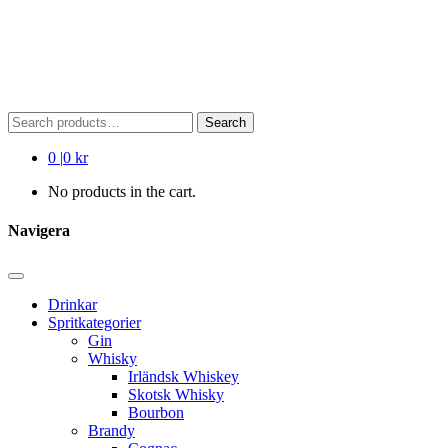
Search
Search
for:
0
|
0 kr
No products in the cart.
Navigera
Drinkar
Spritkategorier
Gin
Whisky
Irländsk Whiskey
Skotsk Whisky
Bourbon
Brandy