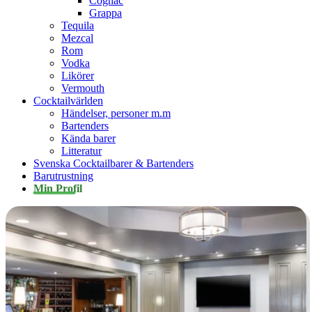
Cognac
Grappa
Tequila
Mezcal
Rom
Vodka
Likörer
Vermouth
Cocktailvärlden
Händelser, personer m.m
Bartenders
Kända barer
Litteratur
Svenska Cocktailbarer & Bartenders
Barutrustning
Min Profil