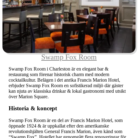
Swamp Fox Room
Swamp Fox Room i Charleston är en elegant bar &
restaurang som förenar historisk charm med modern
cocktailkultur. Belägen i det anrika Francis Marion Hotel,
erbjuder Swamp Fox Room en sofistikerad miljö där gäster
kan njuta av klassiska drinkar & lokal gastronomi med utsikt
över Marion Square.
Historia & koncept
Swamp Fox Room är en del av Francis Marion Hotel, som
öppnade 1924 & är uppkallat efter den amerikanske
revolutionshjälten General Francis Marion, även känd som
“Swamp Fox”. Hotellet har genomgått flera renoveringar för