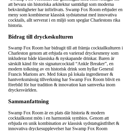
att bevara sin historiska arkitektur samtidigt som moderna
bekvämligheter har införlivats. Swamp Fox Room erbjuder en
meny som kombinerar klassisk sydstatsmat med innovativa
cocktails, allt serverat i en miljö som speglar Charlestons rika
historia.
Bidrag till dryckeskulturen
Swamp Fox Room har bidragit till att främja cocktailkulturen i
Charleston genom att erbjuda en varierad dryckesmeny som
inkluderar både klassiska & nyskapande drinkar. Baren är
särskilt känd för sin signaturcocktail “Ankle Breaker”, en
modern tolkning av en historisk drink som hyllar General
Francis Marions arv. Med fokus på lokala ingredienser &
hantverksmässig tillverkning har Swamp Fox Room blivit en
förebild för hur tradition & innovation kan samverka inom
dryckesvärlden.
Sammanfattning
Swamp Fox Room är en plats där historia & modern
cocktailkonst möts i en harmonisk symbios. Genom att
erbjuda en unik kombination av klassisk sydstatsgästfrihet &
innovativa dryckesupplevelser har Swamp Fox Room