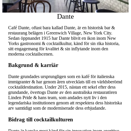
Dante
Café Dante, oftast bara kallad Dante, är en historisk bar &
restaurang belägen i Greenwich Village, New York City.
Sedan öppnandet 1915 har Dante blivit en ikon inom New
Yorks gastronomi & cocktailkultur, känd för sin rika historia,
sitt engagemang för kvalitet & sin inflytande inom den
moderna cocktailscenen.
Bakgrund & karriär
Dante grundades ursprungligen som en kafé för italienska
immigranter & har genom åren utvecklats till en världsberömd
cocktaildestination. Under 2015, nästan ett sekel efter dess
grundande, övertogs Dante av den australiska restauratören
Linden Pride & hans team, som andades nytt liv i den
legendariska institutionen genom att respektera dess historiska
arv samtidigt som de moderniserade dess erbjudande.
Bidrag till cocktailkulturen
Dante är kanske mest känd för sin innovation inom aperitivo-