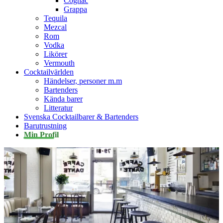
Cognac
Grappa
Tequila
Mezcal
Rom
Vodka
Likörer
Vermouth
Cocktailvärlden
Händelser, personer m.m
Bartenders
Kända barer
Litteratur
Svenska Cocktailbarer & Bartenders
Barutrustning
Min Profil