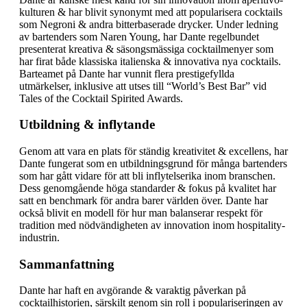
kulturen & har blivit synonymt med att popularisera cocktails
som Negroni & andra bitterbaserade drycker. Under ledning
av bartenders som Naren Young, har Dante regelbundet
presenterat kreativa & säsongsmässiga cocktailmenyer som
har firat både klassiska italienska & innovativa nya cocktails.
Barteamet på Dante har vunnit flera prestigefyllda
utmärkelser, inklusive att utses till “World’s Best Bar” vid
Tales of the Cocktail Spirited Awards.
Utbildning & inflytande
Genom att vara en plats för ständig kreativitet & excellens, har
Dante fungerat som en utbildningsgrund för många bartenders
som har gått vidare för att bli inflytelserika inom branschen.
Dess genomgående höga standarder & fokus på kvalitet har
satt en benchmark för andra barer världen över. Dante har
också blivit en modell för hur man balanserar respekt för
tradition med nödvändigheten av innovation inom hospitality-
industrin.
Sammanfattning
Dante har haft en avgörande & varaktig påverkan på
cocktailhistorien, särskilt genom sin roll i populariseringen av