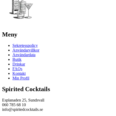
Meny
Sekretesspolicy
Användarvillkor
Användardata
Butik
Drinkar
FAQs
Kontakt
Min Profil
Spirited Cocktails
Esplanaden 25, Sundsvall
060 785 68 10
info@spiritedcocktails.se