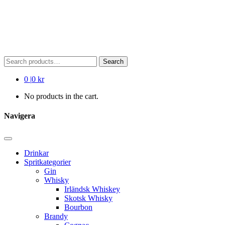
Search
Search
for:
0
|
0 kr
No products in the cart.
Navigera
Drinkar
Spritkategorier
Gin
Whisky
Irländsk Whiskey
Skotsk Whisky
Bourbon
Brandy