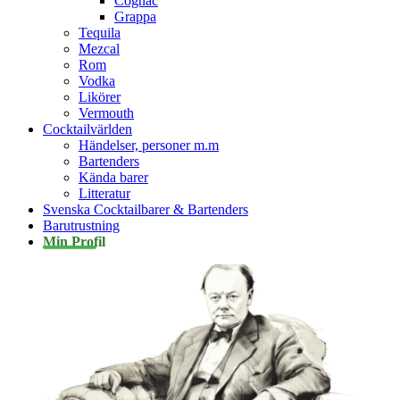
Cognac
Grappa
Tequila
Mezcal
Rom
Vodka
Likörer
Vermouth
Cocktailvärlden
Händelser, personer m.m
Bartenders
Kända barer
Litteratur
Svenska Cocktailbarer & Bartenders
Barutrustning
Min Profil