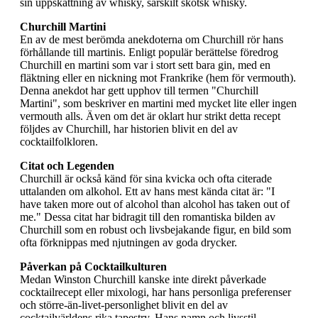
sin uppskattning av whisky, särskilt skotsk whisky.
Churchill Martini
En av de mest berömda anekdoterna om Churchill rör hans
förhållande till martinis. Enligt populär berättelse föredrog
Churchill en martini som var i stort sett bara gin, med en
fläktning eller en nickning mot Frankrike (hem för vermouth).
Denna anekdot har gett upphov till termen "Churchill
Martini", som beskriver en martini med mycket lite eller ingen
vermouth alls. Även om det är oklart hur strikt detta recept
följdes av Churchill, har historien blivit en del av
cocktailfolkloren.
Citat och Legenden
Churchill är också känd för sina kvicka och ofta citerade
uttalanden om alkohol. Ett av hans mest kända citat är: "I
have taken more out of alcohol than alcohol has taken out of
me." Dessa citat har bidragit till den romantiska bilden av
Churchill som en robust och livsbejakande figur, en bild som
ofta förknippas med njutningen av goda drycker.
Påverkan på Cocktailkulturen
Medan Winston Churchill kanske inte direkt påverkade
cocktailrecept eller mixologi, har hans personliga preferenser
och större-än-livet-personlighet blivit en del av
cocktailvärldens rika tapestry. Hans namn och livsstil