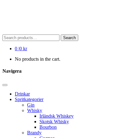
Search
Search
for:
0
|
0 kr
No products in the cart.
Navigera
Drinkar
Spritkategorier
Gin
Whisky
Irländsk Whiskey
Skotsk Whisky
Bourbon
Brandy