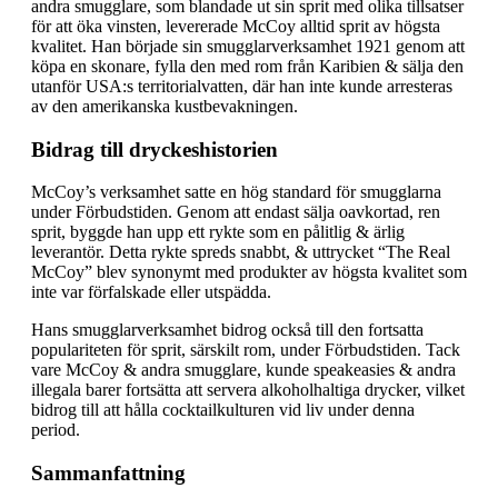
andra smugglare, som blandade ut sin sprit med olika tillsatser
för att öka vinsten, levererade McCoy alltid sprit av högsta
kvalitet. Han började sin smugglarverksamhet 1921 genom att
köpa en skonare, fylla den med rom från Karibien & sälja den
utanför USA:s territorialvatten, där han inte kunde arresteras
av den amerikanska kustbevakningen.
Bidrag till dryckeshistorien
McCoy’s verksamhet satte en hög standard för smugglarna
under Förbudstiden. Genom att endast sälja oavkortad, ren
sprit, byggde han upp ett rykte som en pålitlig & ärlig
leverantör. Detta rykte spreds snabbt, & uttrycket “The Real
McCoy” blev synonymt med produkter av högsta kvalitet som
inte var förfalskade eller utspädda.
Hans smugglarverksamhet bidrog också till den fortsatta
populariteten för sprit, särskilt rom, under Förbudstiden. Tack
vare McCoy & andra smugglare, kunde speakeasies & andra
illegala barer fortsätta att servera alkoholhaltiga drycker, vilket
bidrog till att hålla cocktailkulturen vid liv under denna
period.
Sammanfattning