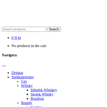
Search
Search
for:
0
|
0 kr
No products in the cart.
Navigera
Drinkar
Spritkategorier
Gin
Whisky
Irländsk Whiskey
Skotsk Whisky
Bourbon
Brandy