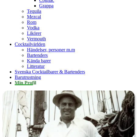
Cognac
Grappa
Tequila
Mezcal
Rom
Vodka
Likörer
Vermouth
Cocktailvärlden
Händelser, personer m.m
Bartenders
Kända barer
Litteratur
Svenska Cocktailbarer & Bartenders
Barutrustning
Min Profil