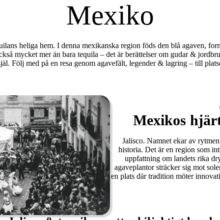
Mexiko
quilans heliga hem.
I denna mexikanska region föds den blå agaven, formas 
ckså mycket mer än bara tequila – det är berättelser om gudar & jordbr
själ. Följ med på en resa genom agavefält, legender & lagring – till plats
Mexikos hjär
Jalisco. Namnet ekar av rytmen
historia. Det är en region som i
uppfattning om landets rika dr
agaveplantor sträcker sig mot solen,
en plats där tradition möter innovat