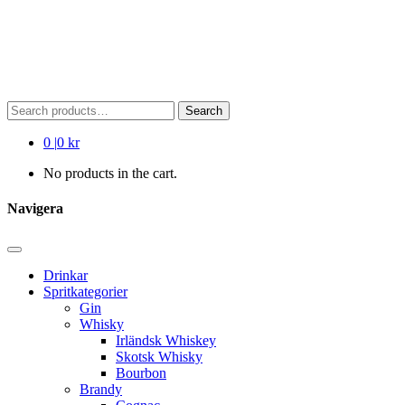
Search
Search
for:
0
|
0 kr
No products in the cart.
Navigera
Drinkar
Spritkategorier
Gin
Whisky
Irländsk Whiskey
Skotsk Whisky
Bourbon
Brandy