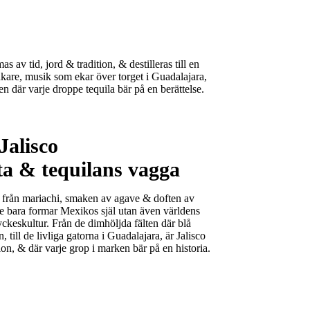
av tid, jord & tradition, & destilleras till en
ukare, musik som ekar över torget i Guadalajara,
en där varje droppe tequila bär på en berättelse.
Jalisco
ta & tequilans vagga
 från mariachi, smaken av agave & doften av
nte bara formar Mexikos själ utan även världens
yckeskultur. Från de dimhöljda fälten där blå
 till de livliga gatorna i Guadalajara, är Jalisco
ion, & där varje grop i marken bär på en historia.