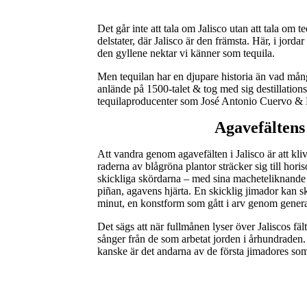
Det går inte att tala om Jalisco utan att tala o
delstater, där Jalisco är den främsta. Här, i jorda
den gyllene nektar vi känner som tequila.
Men tequilan har en djupare historia än vad mång
anlände på 1500-talet & tog med sig destillation
tequilaproducenter som José Antonio Cuervo & D
Agavefältens
Att vandra genom agavefälten i Jalisco är att kliv
raderna av blågröna plantor sträcker sig till hor
skickliga skördarna – med sina macheteliknande 
piñan, agavens hjärta. En skicklig jimador kan 
minut, en konstform som gått i arv genom genera
Det sägs att när fullmånen lyser över Jaliscos f
sånger från de som arbetat jorden i århundraden.
kanske är det andarna av de första jimadores som