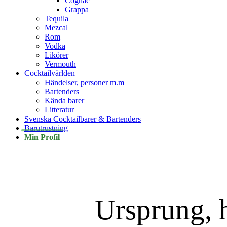
Cognac
Grappa
Tequila
Mezcal
Rom
Vodka
Likörer
Vermouth
Cocktailvärlden
Händelser, personer m.m
Bartenders
Kända barer
Litteratur
Svenska Cocktailbarer & Bartenders
Barutrustning
Min Profil
Ursprung, h