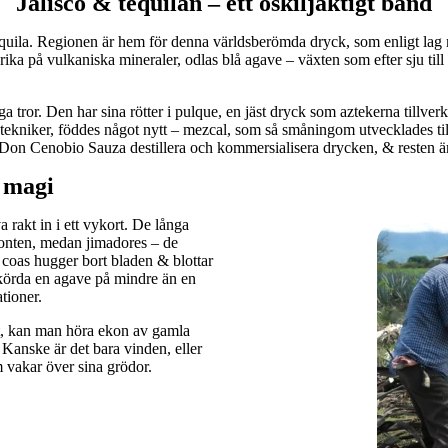
Jalisco & tequilan – ett oskiljaktigt band
m tequila. Regionen är hem för denna världsberömda dryck, som enligt l
r rika på vulkaniska mineraler, odlas blå agave – växten som efter sju till 
a tror. Den har sina rötter i pulque, en jäst dryck som aztekerna tillv
stekniker, föddes något nytt – mezcal, som så småningom utvecklades till
on Cenobio Sauza destillera och kommersialisera drycken, & resten är 
 magi
a rakt in i ett vykort. De långa
isonten, medan jimadores – de
coas hugger bort bladen & blottar
skörda en agave på mindre än en
tioner.
ält, kan man höra ekon av gamla
 Kanske är det bara vinden, eller
 vakar över sina grödor.