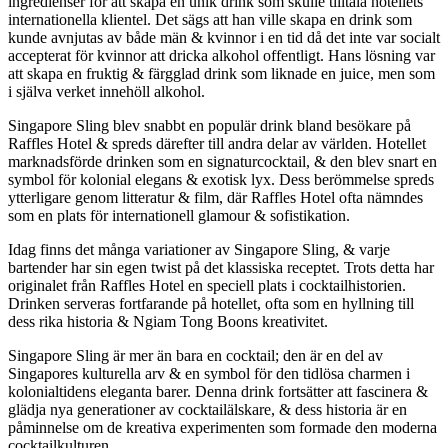
ingredienser för att skapa en unik drink som skulle tilltala hotellets
internationella klientel. Det sägs att han ville skapa en drink som
kunde avnjutas av både män & kvinnor i en tid då det inte var socialt
accepterat för kvinnor att dricka alkohol offentligt. Hans lösning var
att skapa en fruktig & färgglad drink som liknade en juice, men som
i själva verket innehöll alkohol.
Singapore Sling blev snabbt en populär drink bland besökare på
Raffles Hotel & spreds därefter till andra delar av världen. Hotellet
marknadsförde drinken som en signaturcocktail, & den blev snart en
symbol för kolonial elegans & exotisk lyx. Dess berömmelse spreds
ytterligare genom litteratur & film, där Raffles Hotel ofta nämndes
som en plats för internationell glamour & sofistikation.
Idag finns det många variationer av Singapore Sling, & varje
bartender har sin egen twist på det klassiska receptet. Trots detta har
originalet från Raffles Hotel en speciell plats i cocktailhistorien.
Drinken serveras fortfarande på hotellet, ofta som en hyllning till
dess rika historia & Ngiam Tong Boons kreativitet.
Singapore Sling är mer än bara en cocktail; den är en del av
Singapores kulturella arv & en symbol för den tidlösa charmen i
kolonialtidens eleganta barer. Denna drink fortsätter att fascinera &
glädja nya generationer av cocktailälskare, & dess historia är en
påminnelse om de kreativa experimenten som formade den moderna
cocktailkulturen.