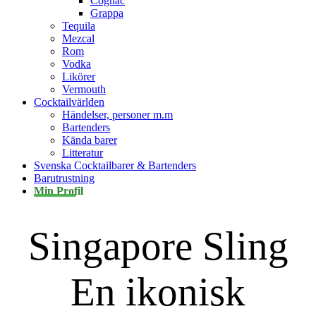
Cognac
Grappa
Tequila
Mezcal
Rom
Vodka
Likörer
Vermouth
Cocktailvärlden
Händelser, personer m.m
Bartenders
Kända barer
Litteratur
Svenska Cocktailbarer & Bartenders
Barutrustning
Min Profil
Singapore Sling
En ikonisk