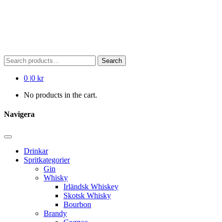
Search
Search
for:
0
|
0 kr
No products in the cart.
Navigera
Drinkar
Spritkategorier
Gin
Whisky
Irländsk Whiskey
Skotsk Whisky
Bourbon
Brandy