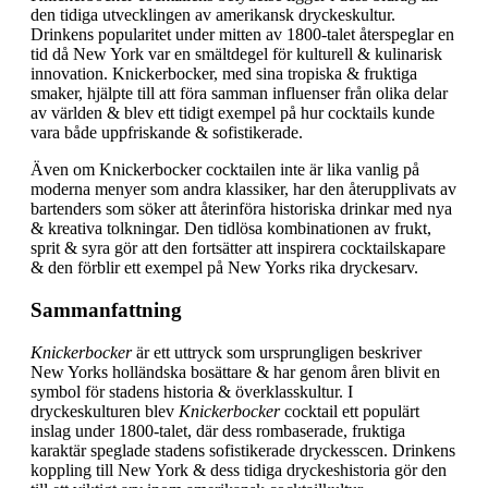
den tidiga utvecklingen av amerikansk dryckeskultur.
Drinkens popularitet under mitten av 1800-talet återspeglar en
tid då New York var en smältdegel för kulturell & kulinarisk
innovation. Knickerbocker, med sina tropiska & fruktiga
smaker, hjälpte till att föra samman influenser från olika delar
av världen & blev ett tidigt exempel på hur cocktails kunde
vara både uppfriskande & sofistikerade.
Även om Knickerbocker cocktailen inte är lika vanlig på
moderna menyer som andra klassiker, har den återupplivats av
bartenders som söker att återinföra historiska drinkar med nya
& kreativa tolkningar. Den tidlösa kombinationen av frukt,
sprit & syra gör att den fortsätter att inspirera cocktailskapare
& den förblir ett exempel på New Yorks rika dryckesarv.
Sammanfattning
Knickerbocker
är ett uttryck som ursprungligen beskriver
New Yorks holländska bosättare & har genom åren blivit en
symbol för stadens historia & överklasskultur. I
dryckeskulturen blev
Knickerbocker
cocktail ett populärt
inslag under 1800-talet, där dess rombaserade, fruktiga
karaktär speglade stadens sofistikerade dryckesscen. Drinkens
koppling till New York & dess tidiga dryckeshistoria gör den