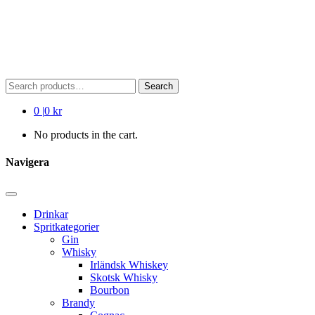
Search
Search
for:
0
|
0 kr
No products in the cart.
Navigera
Drinkar
Spritkategorier
Gin
Whisky
Irländsk Whiskey
Skotsk Whisky
Bourbon
Brandy