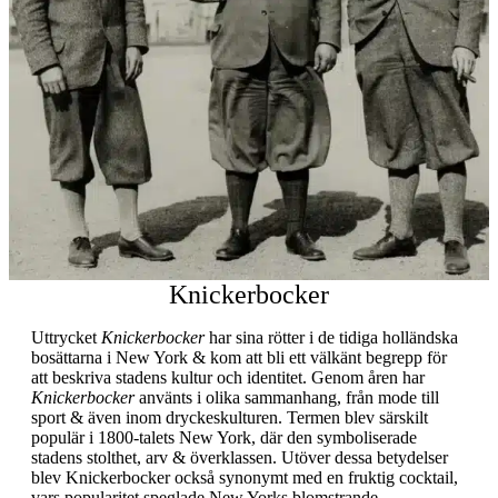
Knickerbocker
Uttrycket
Knickerbocker
har sina rötter i de tidiga holländska
bosättarna i New York & kom att bli ett välkänt begrepp för
att beskriva stadens kultur och identitet. Genom åren har
Knickerbocker
använts i olika sammanhang, från mode till
sport & även inom dryckeskulturen. Termen blev särskilt
populär i 1800-talets New York, där den symboliserade
stadens stolthet, arv & överklassen. Utöver dessa betydelser
blev Knickerbocker också synonymt med en fruktig cocktail,
vars popularitet speglade New Yorks blomstrande