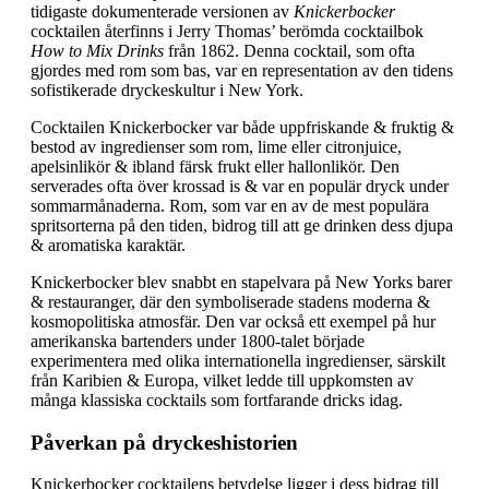
tidigaste dokumenterade versionen av
Knickerbocker
cocktailen återfinns i Jerry Thomas’ berömda cocktailbok
How to Mix Drinks
från 1862. Denna cocktail, som ofta
gjordes med rom som bas, var en representation av den tidens
sofistikerade dryckeskultur i New York.
Cocktailen Knickerbocker var både uppfriskande & fruktig &
bestod av ingredienser som rom, lime eller citronjuice,
apelsinlikör & ibland färsk frukt eller hallonlikör. Den
serverades ofta över krossad is & var en populär dryck under
sommarmånaderna. Rom, som var en av de mest populära
spritsorterna på den tiden, bidrog till att ge drinken dess djupa
& aromatiska karaktär.
Knickerbocker blev snabbt en stapelvara på New Yorks barer
& restauranger, där den symboliserade stadens moderna &
kosmopolitiska atmosfär. Den var också ett exempel på hur
amerikanska bartenders under 1800-talet började
experimentera med olika internationella ingredienser, särskilt
från Karibien & Europa, vilket ledde till uppkomsten av
många klassiska cocktails som fortfarande dricks idag.
Påverkan på dryckeshistorien
Knickerbocker cocktailens betydelse ligger i dess bidrag till