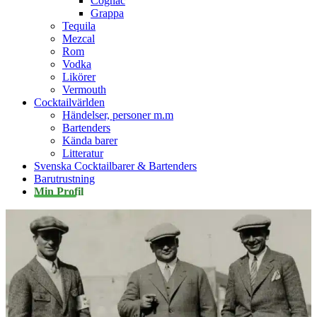
Cognac
Grappa
Tequila
Mezcal
Rom
Vodka
Likörer
Vermouth
Cocktailvärlden
Händelser, personer m.m
Bartenders
Kända barer
Litteratur
Svenska Cocktailbarer & Bartenders
Barutrustning
Min Profil