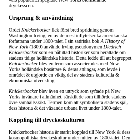
dryckesscen.
Ursprung & användning
Ordet
Knickerbocker
fick först bred spridning genom
Washington Irving, en av de mest inflytelserika amerikanska
författarna under 1800-talet. I sin satiriska bok
A History of
New York
(1809) använde Irving pseudonymen
Diedrich
Knickerbocker
som en påhittad historiker som berättade om
stadens tidiga holländska historia. Detta ledde till att begreppet
Knickerbocker
blev en term som associerades med New
Yorks holländska bosättare & deras ättlingar, som levde i
området & utgjorde en viktig del av stadens kulturella &
ekonomiska utveckling.
Knickerbocker
blev även ett uttryck som syftade på New
Yorks invånare i allmänhet, särskilt de som tillhörde stadens
övre samhällsskikt. Termen kom att symbolisera stadens själ,
dess historia & det växande urbana livet under 1800-talet.
Koppling till dryckeskulturen
Knickerbocker historia är starkt kopplad till New York & dess
kosmopolitiska dryckeskultur under mitten av 1800-talet. Den