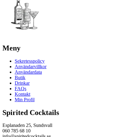
Meny
Sekretesspolicy
Användarvillkor
Användardata
Butik
Drinkar
FAQs
Kontakt
Min Profil
Spirited Cocktails
Esplanaden 25, Sundsvall
060 785 68 10
info@spiritedcocktails.se