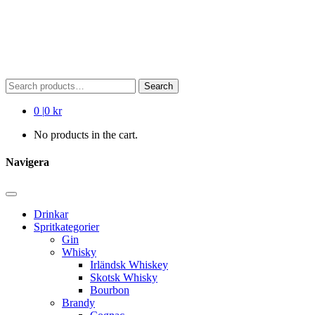
Search
Search
for:
0
|
0 kr
No products in the cart.
Navigera
Drinkar
Spritkategorier
Gin
Whisky
Irländsk Whiskey
Skotsk Whisky
Bourbon
Brandy