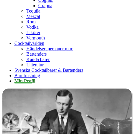
Cognac
Grappa
Tequila
Mezcal
Rom
Vodka
Likörer
Vermouth
Cocktailvärlden
Händelser, personer m.m
Bartenders
Kända barer
Litteratur
Svenska Cocktailbarer & Bartenders
Barutrustning
Min Profil