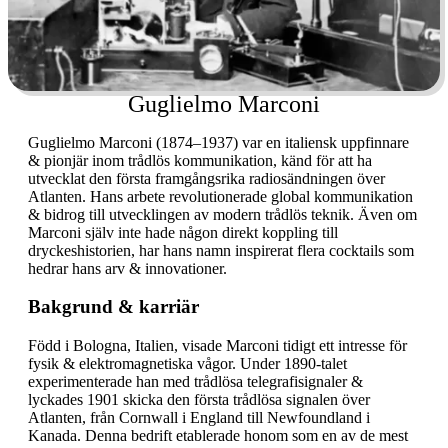
Guglielmo Marconi
Guglielmo Marconi (1874–1937) var en italiensk uppfinnare
& pionjär inom trådlös kommunikation, känd för att ha
utvecklat den första framgångsrika radiosändningen över
Atlanten. Hans arbete revolutionerade global kommunikation
& bidrog till utvecklingen av modern trådlös teknik. Även om
Marconi själv inte hade någon direkt koppling till
dryckeshistorien, har hans namn inspirerat flera cocktails som
hedrar hans arv & innovationer.
Bakgrund & karriär
Född i Bologna, Italien, visade Marconi tidigt ett intresse för
fysik & elektromagnetiska vågor. Under 1890-talet
experimenterade han med trådlösa telegrafisignaler &
lyckades 1901 skicka den första trådlösa signalen över
Atlanten, från Cornwall i England till Newfoundland i
Kanada. Denna bedrift etablerade honom som en av de mest