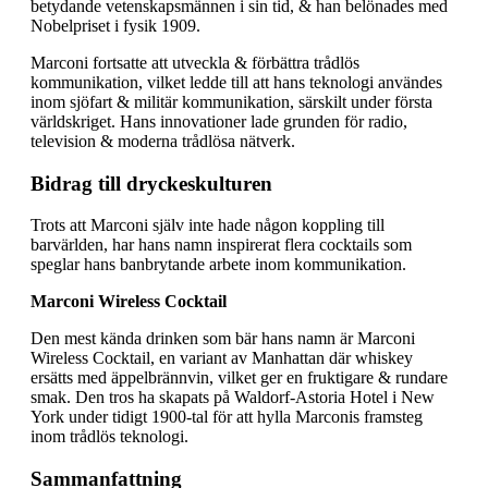
betydande vetenskapsmännen i sin tid, & han belönades med
Nobelpriset i fysik 1909.
Marconi fortsatte att utveckla & förbättra trådlös
kommunikation, vilket ledde till att hans teknologi användes
inom sjöfart & militär kommunikation, särskilt under första
världskriget. Hans innovationer lade grunden för radio,
television & moderna trådlösa nätverk.
Bidrag till dryckeskulturen
Trots att Marconi själv inte hade någon koppling till
barvärlden, har hans namn inspirerat flera cocktails som
speglar hans banbrytande arbete inom kommunikation.
Marconi Wireless Cocktail
Den mest kända drinken som bär hans namn är Marconi
Wireless Cocktail, en variant av Manhattan där whiskey
ersätts med äppelbrännvin, vilket ger en fruktigare & rundare
smak. Den tros ha skapats på Waldorf-Astoria Hotel i New
York under tidigt 1900-tal för att hylla Marconis framsteg
inom trådlös teknologi.
Sammanfattning