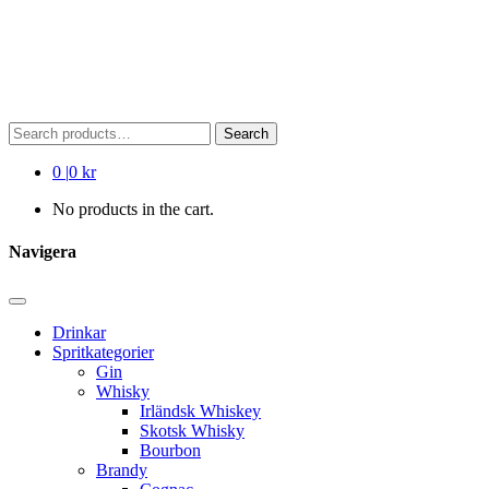
Search
Search
for:
0
|
0 kr
No products in the cart.
Navigera
Drinkar
Spritkategorier
Gin
Whisky
Irländsk Whiskey
Skotsk Whisky
Bourbon
Brandy