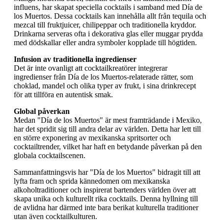
influens, har skapat speciella cocktails i samband med Día de
los Muertos. Dessa cocktails kan innehålla allt från tequila och
mezcal till fruktjuicer, chilipeppar och traditionella kryddor.
Drinkarna serveras ofta i dekorativa glas eller muggar prydda
med dödskallar eller andra symboler kopplade till högtiden.
Infusion av traditionella ingredienser
Det är inte ovanligt att cocktailkreatörer integrerar
ingredienser från Día de los Muertos-relaterade rätter, som
choklad, mandel och olika typer av frukt, i sina drinkrecept
för att tillföra en autentisk smak.
Global påverkan
Medan "Día de los Muertos" är mest framträdande i Mexiko,
har det spridit sig till andra delar av världen. Detta har lett till
en större exponering av mexikanska spritsorter och
cocktailtrender, vilket har haft en betydande påverkan på den
globala cocktailscenen.
Sammanfattningsvis har "Día de los Muertos" bidragit till att
lyfta fram och sprida kännedomen om mexikanska
alkoholtraditioner och inspirerat bartenders världen över att
skapa unika och kulturellt rika cocktails. Denna hyllning till
de avlidna har därmed inte bara berikat kulturella traditioner
utan även cocktailkulturen.