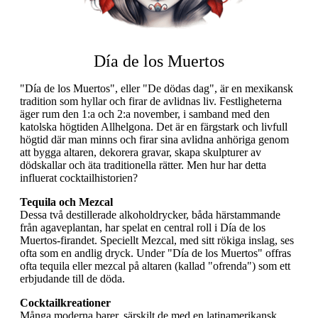
Día de los Muertos
"Día de los Muertos", eller "De dödas dag", är en mexikansk
tradition som hyllar och firar de avlidnas liv. Festligheterna
äger rum den 1:a och 2:a november, i samband med den
katolska högtiden Allhelgona. Det är en färgstark och livfull
högtid där man minns och firar sina avlidna anhöriga genom
att bygga altaren, dekorera gravar, skapa skulpturer av
dödskallar och äta traditionella rätter. Men hur har detta
influerat cocktailhistorien?
Tequila och Mezcal
Dessa två destillerade alkoholdrycker, båda härstammande
från agaveplantan, har spelat en central roll i Día de los
Muertos-firandet. Speciellt Mezcal, med sitt rökiga inslag, ses
ofta som en andlig dryck. Under "Día de los Muertos" offras
ofta tequila eller mezcal på altaren (kallad "ofrenda") som ett
erbjudande till de döda.
Cocktailkreationer
Många moderna barer, särskilt de med en latinamerikansk