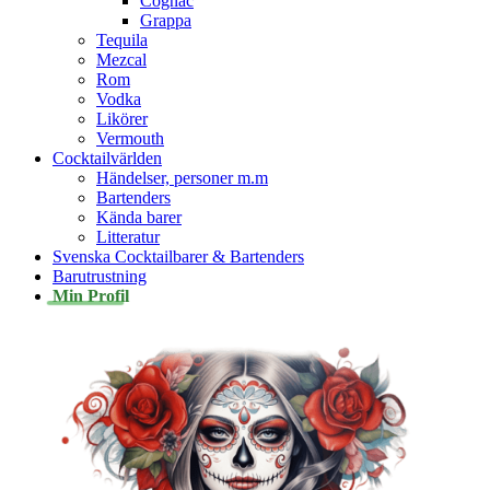
Cognac
Grappa
Tequila
Mezcal
Rom
Vodka
Likörer
Vermouth
Cocktailvärlden
Händelser, personer m.m
Bartenders
Kända barer
Litteratur
Svenska Cocktailbarer & Bartenders
Barutrustning
Min Profil