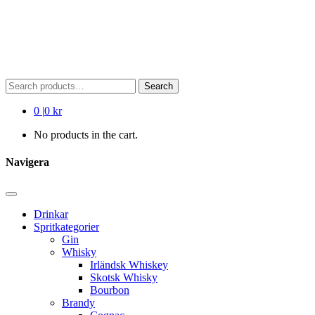
Search
Search
for:
0
|
0 kr
No products in the cart.
Navigera
Drinkar
Spritkategorier
Gin
Whisky
Irländsk Whiskey
Skotsk Whisky
Bourbon
Brandy