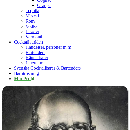
Cognac
Grappa
Tequila
Mezcal
Rom
Vodka
Likörer
Vermouth
Cocktailvärlden
Händelser, personer m.m
Bartenders
Kända barer
Litteratur
Svenska Cocktailbarer & Bartenders
Barutrustning
Min Profil