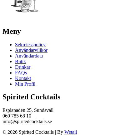
Meny
Sekretesspolicy
Användarvillkor
Användardata
Butik
Drinkar
FAQs
Kontakt
Min Profil
Spirited Cocktails
Esplanaden 25, Sundsvall
060 785 68 10
info@spiritedcocktails.se
© 2026 Spirited Cocktails
|
By
Wetail