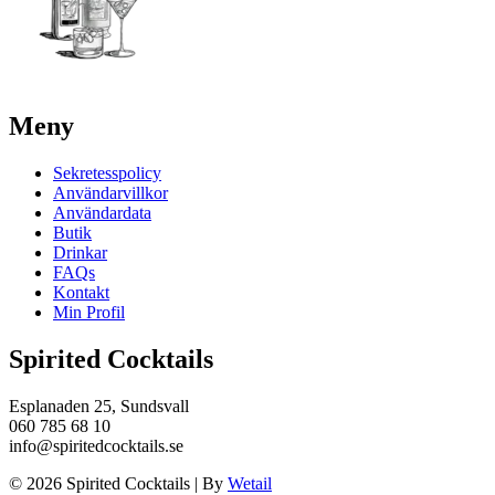
Meny
Sekretesspolicy
Användarvillkor
Användardata
Butik
Drinkar
FAQs
Kontakt
Min Profil
Spirited Cocktails
Esplanaden 25, Sundsvall
060 785 68 10
info@spiritedcocktails.se
© 2026 Spirited Cocktails
|
By
Wetail