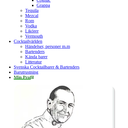
Cognac
Grappa
Tequila
Mezcal
Rom
Vodka
Likörer
Vermouth
Cocktailvärlden
Händelser, personer m.m
Bartenders
Kända barer
Litteratur
Svenska Cocktailbarer & Bartenders
Barutrustning
Min Profil