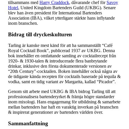
tillsammans med
Harry Craddock
, dåvarande chef för
Savoy
Hotel
, United Kingdom Bartenders Guild (UKBG). Senare
blev han även president för International Bartenders
Association (IBA), vilket ytterligare stärkte hans inflytande
inom branschen.
Bidrag till dryckeskulturen
Tarling är kanske mest känd för att ha sammanställt “Café
Royal Cocktail Book”, publicerad 1937 av UKBG. Denna
bok innehåller en omfattande samling av cocktailrecept från
1920- & 1930-talen & introducerade flera banbrytande
drinkar, inklusive den första dokumenterade versionen av
“20th Century”-cocktailen. Boken innehåller också några av
de tidigaste kända recepten för cocktails baserade på tequila &
vodka, samt en tidig variant av Margarita, kallad “Picador”.
Genom sitt arbete med UKBG & IBA bidrog Tarling till att
professionalisera bartenderyrket & främja högre standarder
inom mixologi. Hans engagemang för utbildning & samarbete
mellan bartenders har haft en varaktig inverkan på branschen
& inspirerat generationer av bartenders världen över.
Sammanfattning