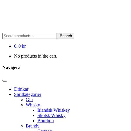
Search
Search
for:
0
|
0 kr
No products in the cart.
Navigera
Drinkar
Spritkategorier
Gin
Whisky
Irländsk Whiskey
Skotsk Whisky
Bourbon
Brandy