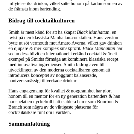
inflytelserika drinkar, vilket satte honom på kartan som en av
de främsta inom bartending.
Bidrag till cocktailkulturen
Smith är mest känd för att ha skapat
Black Manhattan
, en
twist på den klassiska Manhattan-cocktailen. Hans version
bytte ut söt vermouth mot Amaro Averna, vilket gav drinken
en djupare & mer komplex smakprofil.
Black Manhattan
har
sedan dess blivit en internationellt erkänd cocktail & är ett
exempel på Smiths förmåga att kombinera klassiska recept
med innovativa ingredienser. Smith bidrog även till
utvecklingen av den moderna cocktailbaren genom att
introducera konceptet av noggrant balanserade,
hantverksmässigt tillverkade drinkar.
Hans engagemang för kvalitet & noggrannhet har gjort
honom till en mentor för en ny generation bartenders & han
har spelat en nyckelroll i att etablera barer som Bourbon &
Branch som några av de viktigaste platserna för
cocktailälskare runt om i världen.
Sammanfattning