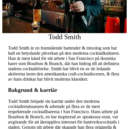
Todd Smith
Todd Smith är en framstående bartender & mixolog som har
haft en betydande påverkan på den moderna cocktailkulturen.
Han är mest känd för sitt arbete i San Francisco på ikoniska
barer som Bourbon & Branch, där han bidrog till att definiera
stadens cocktailrörelse. Smith har blivit en av de ledande
aktörerna inom den amerikanska craft-cocktailscenen, & flera
av hans drinkar har blivit moderna klassiker.
Bakgrund & karriär
Todd Smith började sin karriär under den moderna
cocktailrenässansen & arbetade på flera av de mest
respekterade cocktailbarerna i San Francisco. Hans arbete på
Bourbon & Branch, en bar inspirerad av speakeasy-eran, var
avgörande för att återuppliva intresset för hantverkscocktails i
staden. Genom sitt arbete där skapade han flera originella &