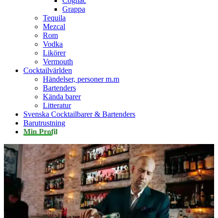
Cognac
Grappa
Tequila
Mezcal
Rom
Vodka
Likörer
Vermouth
Cocktailvärlden
Händelser, personer m.m
Bartenders
Kända barer
Litteratur
Svenska Cocktailbarer & Bartenders
Barutrustning
Min Profil