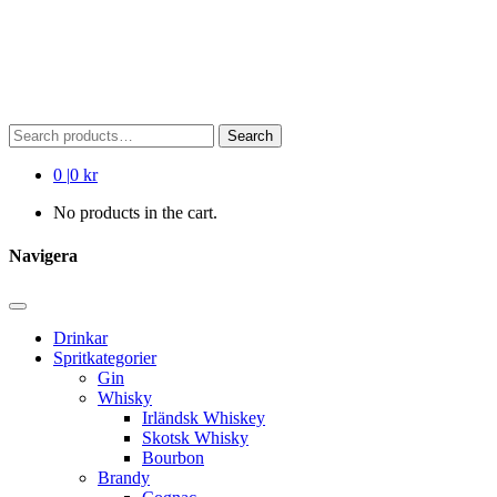
Search
Search
for:
0
|
0 kr
No products in the cart.
Navigera
Drinkar
Spritkategorier
Gin
Whisky
Irländsk Whiskey
Skotsk Whisky
Bourbon
Brandy