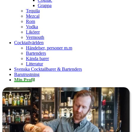
Cognac
Grappa
Tequila
Mezcal
Rom
Vodka
Likörer
Vermouth
Cocktailvärlden
Händelser, personer m.m
Bartenders
Kända barer
Litteratur
Svenska Cocktailbarer & Bartenders
Barutrustning
Min Profil