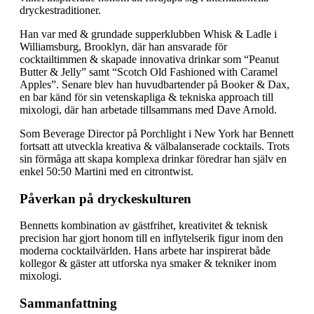
dryckestraditioner.
Han var med & grundade supperklubben Whisk & Ladle i
Williamsburg, Brooklyn, där han ansvarade för
cocktailtimmen & skapade innovativa drinkar som “Peanut
Butter & Jelly” samt “Scotch Old Fashioned with Caramel
Apples”. Senare blev han huvudbartender på Booker & Dax,
en bar känd för sin vetenskapliga & tekniska approach till
mixologi, där han arbetade tillsammans med Dave Arnold.
Som Beverage Director på Porchlight i New York har Bennett
fortsatt att utveckla kreativa & välbalanserade cocktails. Trots
sin förmåga att skapa komplexa drinkar föredrar han själv en
enkel 50:50 Martini med en citrontwist.
Påverkan på dryckeskulturen
Bennetts kombination av gästfrihet, kreativitet & teknisk
precision har gjort honom till en inflytelserik figur inom den
moderna cocktailvärlden. Hans arbete har inspirerat både
kollegor & gäster att utforska nya smaker & tekniker inom
mixologi.
Sammanfattning