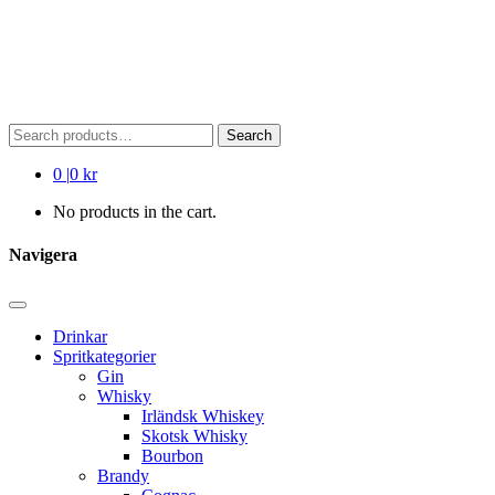
Search
Search
for:
0
|
0 kr
No products in the cart.
Navigera
Drinkar
Spritkategorier
Gin
Whisky
Irländsk Whiskey
Skotsk Whisky
Bourbon
Brandy