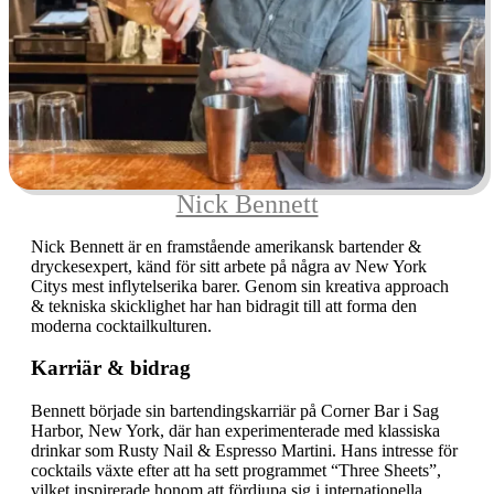
Nick Bennett
Nick Bennett är en framstående amerikansk bartender &
dryckesexpert, känd för sitt arbete på några av New York
Citys mest inflytelserika barer. Genom sin kreativa approach
& tekniska skicklighet har han bidragit till att forma den
moderna cocktailkulturen.
Karriär & bidrag
Bennett började sin bartendingskarriär på Corner Bar i Sag
Harbor, New York, där han experimenterade med klassiska
drinkar som Rusty Nail & Espresso Martini. Hans intresse för
cocktails växte efter att ha sett programmet “Three Sheets”,
vilket inspirerade honom att fördjupa sig i internationella