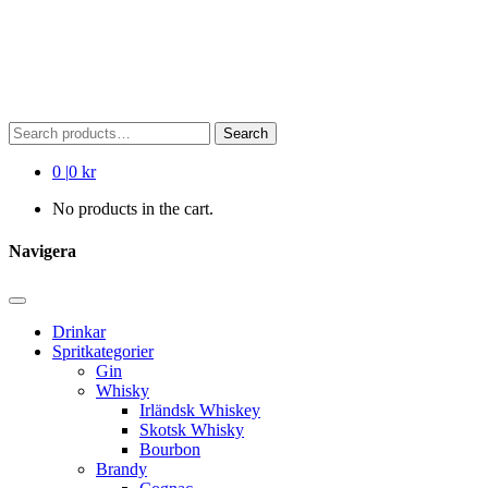
Search
Search
for:
0
|
0 kr
No products in the cart.
Navigera
Drinkar
Spritkategorier
Gin
Whisky
Irländsk Whiskey
Skotsk Whisky
Bourbon
Brandy