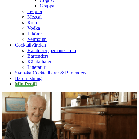
Cognac
Grappa
Tequila
Mezcal
Rom
Vodka
Likörer
Vermouth
Cocktailvärlden
Händelser, personer m.m
Bartenders
Kända barer
Litteratur
Svenska Cocktailbarer & Bartenders
Barutrustning
Min Profil