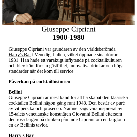
Giuseppe Cipriani
1900-1980
Giuseppe Cipriani var grundaren av den världsberömda
Harry's Bar
i Venedig, Italien, vilket öppnade sina dörrar
1931. Han hade ett varaktigt inflytande på cocktailkulturen
och blev känt för sin gästfrihet, innovativa drinkar och höga
standarder när det kom till service.
Påverkan på cocktailhistorien
Bellini
Giuseppe Cipriani är mest känd för att ha skapat den klassiska
cocktailen Bellini någon gång runt 1948. Den består av puré
av vit persika och prosecco. Namnet sägs vara inspirerat av
15-talets venetianske konstnären Giovanni Bellini eftersom
den rosa färgen på drinken påminde Cipriani om en färgton i
en av Bellinis tavlor.
Harry's Bar