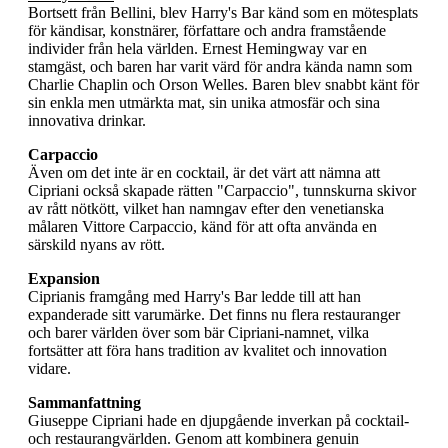
Bortsett från Bellini, blev Harry's Bar känd som en mötesplats
för kändisar, konstnärer, författare och andra framstående
individer från hela världen. Ernest Hemingway var en
stamgäst, och baren har varit värd för andra kända namn som
Charlie Chaplin och Orson Welles. Baren blev snabbt känt för
sin enkla men utmärkta mat, sin unika atmosfär och sina
innovativa drinkar.
Carpaccio
Även om det inte är en cocktail, är det värt att nämna att
Cipriani också skapade rätten "Carpaccio", tunnskurna skivor
av rått nötkött, vilket han namngav efter den venetianska
målaren Vittore Carpaccio, känd för att ofta använda en
särskild nyans av rött.
Expansion
Ciprianis framgång med Harry's Bar ledde till att han
expanderade sitt varumärke. Det finns nu flera restauranger
och barer världen över som bär Cipriani-namnet, vilka
fortsätter att föra hans tradition av kvalitet och innovation
vidare.
Sammanfattning
Giuseppe Cipriani hade en djupgående inverkan på cocktail-
och restaurangvärlden. Genom att kombinera genuin