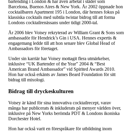
bartending i London & har även arbetat i städer som
Barcelona, Buenos Aires & New York. År 2002 öppnade hon
cocktailbaren Apartment 195 i London, där hennes fokus på
klassiska cocktails med subtila twistar bidrog till att forma
Londons cocktailrenässans under tidigt 2000-tal.
År 2006 blev Voisey rekryterad av William Grant & Sons som
ambassadör för Hendrick’s Gin i USA. Hennes expertis &
engagemang ledde till att hon senare blev Global Head of
Ambassadors för företaget.
Under sin karriär har Voisey mottagit flera utmärkelser,
inklusive “UK Bartender of the Year” 2004 & “Best
American Brand Ambassador” vid Spirited Awards 2010.
Hon har också erkänts av James Beard Foundation för sitt
bidrag till mixologi.
Bidrag till dryckeskulturen
Voisey är känd för sina innovativa cocktailrecept, varav
många har publicerats & inkluderats på menyer världen över,
inklusive på New Yorks berömda PDT & Londons ikoniska
Dorchester Hotel.
Hon har också varit en förespråkare för utbildning inom