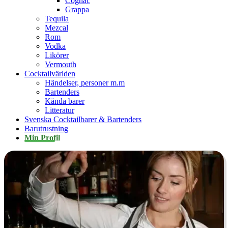
Cognac
Grappa
Tequila
Mezcal
Rom
Vodka
Likörer
Vermouth
Cocktailvärlden
Händelser, personer m.m
Bartenders
Kända barer
Litteratur
Svenska Cocktailbarer & Bartenders
Barutrustning
Min Profil