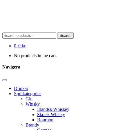
Search
Search
for:
0
|
0 kr
No products in the cart.
Navigera
Drinkar
Spritkategorier
Gin
Whisky
Irländsk Whiskey
Skotsk Whisky
Bourbon
Brandy