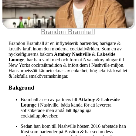
Brandon Bramhall
Brandon Bramhall är en inflytelserik bartender, barägare &
kreativ kraft inom den moderna cocktailvärlden. Som en av
nyckelfigurerna bakom
Attaboy Nashville
&
Lakeside
Lounge
, har han varit med och format Nya anknytningar till
New Yorks cocktailtradition & infört dem i Nashville-miljön.
Hans arbetssätt kännetecknas av enkelhet, hög teknisk kvalitet
& lekfulla smaköverraskningar.
Bakgrund
Bramhall är en av partners till
Attaboy
&
Lakeside
Lounge
i Nashville, båda kända för att leverera
sofistikerade men ändå lättillgängliga
cocktailupplevelser.
Sedan han kom till Nashville hösten 2016 arbetade han
först som bartender på Bastion & har sedan dess