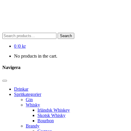
Search
Search
for:
0
|
0 kr
No products in the cart.
Navigera
Drinkar
Spritkategorier
Gin
Whisky
Irländsk Whiskey
Skotsk Whisky
Bourbon
Brandy