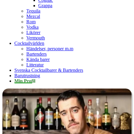
Cognac
Grappa
Tequila
Mezcal
Rom
Vodka
Likörer
Vermouth
Cocktailvärlden
Händelser, personer m.m
Bartenders
Kända barer
Litteratur
Svenska Cocktailbarer & Bartenders
Barutrustning
Min Profil