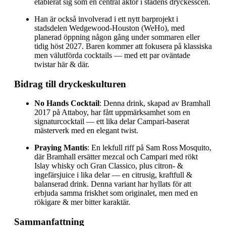
etablerat sig som en central aktör i stadens dryckesscen.
Han är också involverad i ett nytt barprojekt i
stadsdelen Wedgewood‑Houston (WeHo), med
planerad öppning någon gång under sommaren eller
tidig höst 2027. Baren kommer att fokusera på klassiska
men välutförda cocktails — med ett par oväntade
twistar här & där.
Bidrag till dryckeskulturen
No Hands Cocktail
: Denna drink, skapad av Bramhall
2017 på Attaboy, har fått uppmärksamhet som en
signaturcocktail — ett lika delar Campari-baserat
mästerverk med en elegant twist.
Praying Mantis
: En lekfull riff på Sam Ross Mosquito,
där Bramhall ersätter mezcal och Campari med rökt
Islay whisky och Gran Classico, plus citron- &
ingefärsjuice i lika delar — en citrusig, kraftfull &
balanserad drink. Denna variant har hyllats för att
erbjuda samma friskhet som originalet, men med en
rökigare & mer bitter karaktär.
Sammanfattning