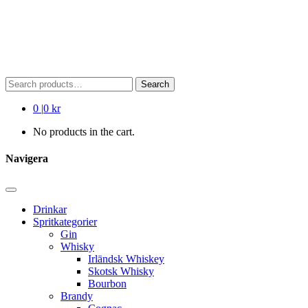
Search
Search
for:
0
|
0 kr
No products in the cart.
Navigera
Drinkar
Spritkategorier
Gin
Whisky
Irländsk Whiskey
Skotsk Whisky
Bourbon
Brandy