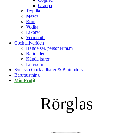
Cognac
Grappa
Tequila
Mezcal
Rom
Vodka
Likörer
Vermouth
Cocktailvärlden
Händelser, personer m.m
Bartenders
Kända barer
Litteratur
Svenska Cocktailbarer & Bartenders
Barutrustning
Min Profil
Rörglas