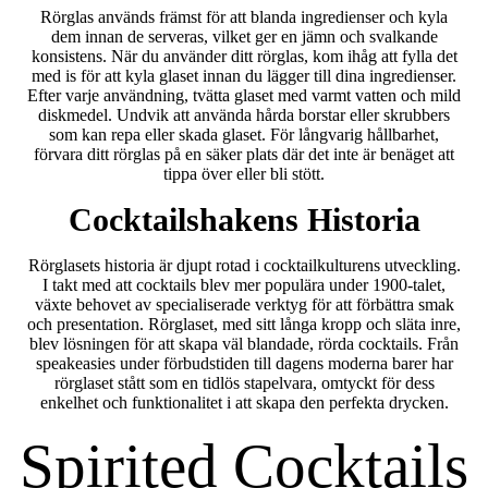
Rörglas används främst för att blanda ingredienser och kyla
dem innan de serveras, vilket ger en jämn och svalkande
konsistens. När du använder ditt rörglas, kom ihåg att fylla det
med is för att kyla glaset innan du lägger till dina ingredienser.
Efter varje användning, tvätta glaset med varmt vatten och mild
diskmedel. Undvik att använda hårda borstar eller skrubbers
som kan repa eller skada glaset. För långvarig hållbarhet,
förvara ditt rörglas på en säker plats där det inte är benäget att
tippa över eller bli stött.
Cocktailshakens Historia
Rörglasets historia är djupt rotad i cocktailkulturens utveckling.
I takt med att cocktails blev mer populära under 1900-talet,
växte behovet av specialiserade verktyg för att förbättra smak
och presentation. Rörglaset, med sitt långa kropp och släta inre,
blev lösningen för att skapa väl blandade, rörda cocktails. Från
speakeasies under förbudstiden till dagens moderna barer har
rörglaset stått som en tidlös stapelvara, omtyckt för dess
enkelhet och funktionalitet i att skapa den perfekta drycken.
Spirited Cocktails